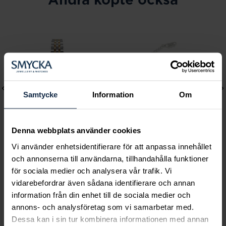
Samtycke
Information
Om
Denna webbplats använder cookies
Vi använder enhetsidentifierare för att anpassa innehållet
och annonserna till användarna, tillhandahålla funktioner
Mockberg
Lily and Rose
för sociala medier och analysera vår trafik. Vi
Royal Watch 28 mm
Emily pearl bracelet -
vidarebefordrar även sådana identifierare och annan
Pris
2 399 kr
:
2 399 kr
Ivory
information från din enhet till de sociala medier och
Pris
349 kr
:
349 kr
annons- och analysföretag som vi samarbetar med.
Dessa kan i sin tur kombinera informationen med annan