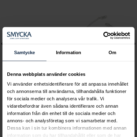
Samtycke
Information
Om
Denna webbplats använder cookies
Vi använder enhetsidentifierare för att anpassa innehållet
Caroline Svedbom
Lily and Rose
och annonserna till användarna, tillhandahålla funktioner
Mini Drop Bracelet /
Emily pearl bracelet -
för sociala medier och analysera vår trafik. Vi
Chrysolite
Ivory
vidarebefordrar även sådana identifierare och annan
Pris
895 kr
:
895 kr
Pris
349 kr
:
349 kr
information från din enhet till de sociala medier och
annons- och analysföretag som vi samarbetar med.
Dessa kan i sin tur kombinera informationen med annan
information som du har tillhandahållit eller som de har