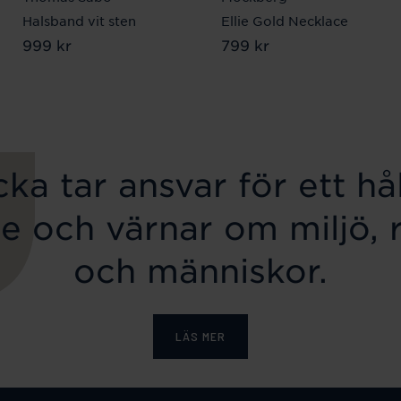
Halsband vit sten
Ellie Gold Necklace
Pris
999 kr
:
999 kr
Pris
799 kr
:
799 kr
ka tar ansvar för ett hål
e och värnar om miljö, 
och människor.
LÄS MER