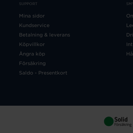
SUPPORT
SM
Mina sidor
Om
Kundservice
Le
Betalning & leverans
Dr
Köpvillkor
In
Ångra köp
Hå
Försäkring
Saldo - Presentkort