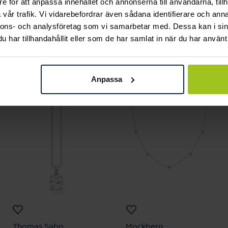
e för att anpassa innehållet och annonserna till användarna, tillh
vår trafik. Vi vidarebefordrar även sådana identifierare och anna
nnons- och analysföretag som vi samarbetar med. Dessa kan i sin
har tillhandahållit eller som de har samlat in när du har använt 
Andra köpte också
Anpassa
Thomas Sabo
Mockberg