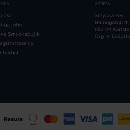
YCKA
ADRESS
 oss
Smycka AB
Hamngatan 4
diga jobb
652 24 Karlst
iva Smyckabutik
Org nr 55620
tegritetspolicy
llbarhet