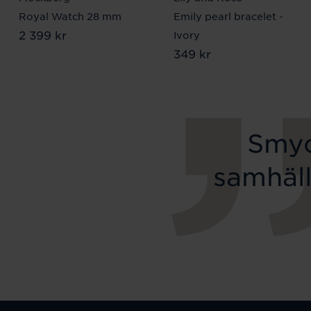
Royal Watch 28 mm
Emily pearl bracelet -
Pris
2 399 kr
:
2 399 kr
Ivory
Pris
349 kr
:
349 kr
Smyc
samhäll