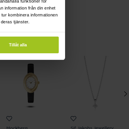
andahålla funktioner för
n information från din enhet
 tur kombinera informationen
deras tjänster.
Tillåt alla
Mockberg
Sif Jakobs Jewellery