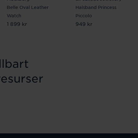
Belle Oval Leather
Halsband Princess
Watch
Piccolo
Pris
1 899 kr
:
1 899 kr
Pris
949 kr
:
949 kr
lbart
resurser