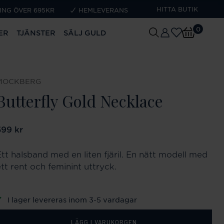
HITTA BUTIK
ING ÖVER 695KR
HEMLEVERANS
0
ER
TJÄNSTER
SÄLJ GULD
MOCKBERG
Butterfly Gold Necklace
ris
599 kr
:
599 kr
Ett halsband med en liten fjäril. En nätt modell med
ett rent och feminint uttryck.
I lager levereras inom 3-5 vardagar
LÄGG I VARUKORGEN