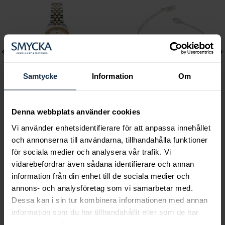
Samtycke
Information
Om
Denna webbplats använder cookies
Mockberg
Lily and Rose
Vi använder enhetsidentifierare för att anpassa innehållet
Royal Watch 28 mm
Emily pearl bracelet -
och annonserna till användarna, tillhandahålla funktioner
Pris
2 399 kr
:
2 399 kr
Ivory
för sociala medier och analysera vår trafik. Vi
Pris
349 kr
:
349 kr
vidarebefordrar även sådana identifierare och annan
information från din enhet till de sociala medier och
annons- och analysföretag som vi samarbetar med.
Dessa kan i sin tur kombinera informationen med annan
Smycka tar ansvar för ett hållbart
information som du har tillhandahållit eller som de har
samlat in när du har använt deras tjänster.