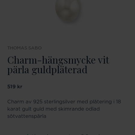
THOMAS SABO
Charm-hängsmycke vit
pärla guldpläterad
Pris
519 kr
:
519 kr
Charm av 925 sterlingsilver med plätering i 18
karat gult guld med skimrande odlad
sötvattenspärla