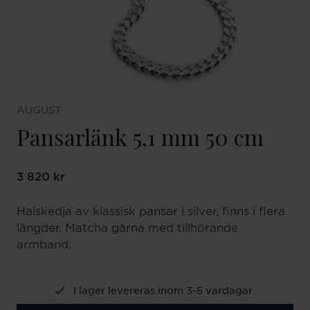
AUGUST
Pansarlänk 5,1 mm 50 cm
Pris
3 820 kr
:
3 820 kr
Halskedja av klassisk pansar i silver, finns i flera
längder. Matcha gärna med tillhörande
armband.
I lager levereras inom 3-5 vardagar