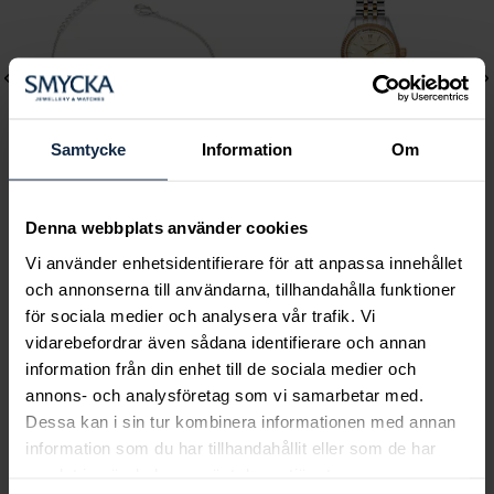
Samtycke
Information
Om
Denna webbplats använder cookies
Lily and Rose
Mockberg
Emily pearl bracelet -
Royal Watch 28 mm
Vi använder enhetsidentifierare för att anpassa innehållet
och annonserna till användarna, tillhandahålla funktioner
Ivory
Pris
2 399 kr
:
2 399 kr
för sociala medier och analysera vår trafik. Vi
Pris
349 kr
:
349 kr
vidarebefordrar även sådana identifierare och annan
information från din enhet till de sociala medier och
annons- och analysföretag som vi samarbetar med.
Dessa kan i sin tur kombinera informationen med annan
Smycka tar ansvar för ett hållbart
information som du har tillhandahållit eller som de har
samhälle och värnar om miljö, resurser
samlat in när du har använt deras tjänster.