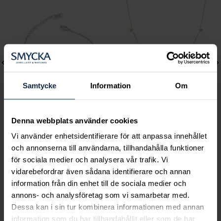
Samtycke
Information
Om
Denna webbplats använder cookies
Lily and Rose
Mockberg
Vi använder enhetsidentifierare för att anpassa innehållet
Emily pearl bracelet -
Ellie Gold Necklace
och annonserna till användarna, tillhandahålla funktioner
Ivory
Pris
799 kr
:
799 kr
för sociala medier och analysera vår trafik. Vi
Pris
349 kr
:
349 kr
vidarebefordrar även sådana identifierare och annan
information från din enhet till de sociala medier och
annons- och analysföretag som vi samarbetar med.
Dessa kan i sin tur kombinera informationen med annan
information som du har tillhandahållit eller som de har