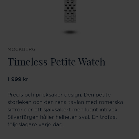
MOCKBERG
Timeless Petite Watch
Pris
1 999 kr
:
1 999 kr
Precis och pricksäker design. Den petite
storleken och den rena tavlan med romerska
siffror ger ett självsäkert men lugnt intryck.
Silverfärgen håller helheten sval. En trofast
följeslagare varje dag.