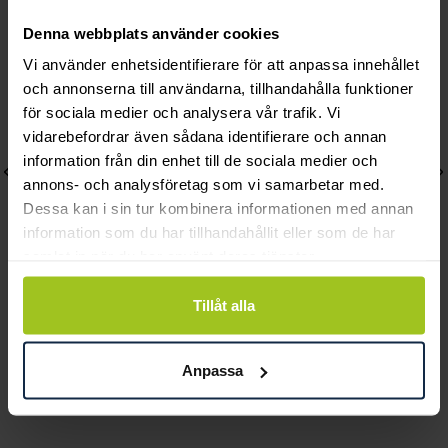
Denna webbplats använder cookies
Vi använder enhetsidentifierare för att anpassa innehållet
och annonserna till användarna, tillhandahålla funktioner
för sociala medier och analysera vår trafik. Vi
vidarebefordrar även sådana identifierare och annan
information från din enhet till de sociala medier och
annons- och analysföretag som vi samarbetar med.
Dessa kan i sin tur kombinera informationen med annan
information som du har tillhandahållit eller som de har
samlat in när du har använt deras tjänster.
Tillåt alla
August
August
Stellar 18K hänge
Pansarlänk 6,5 mm 55
Pris
2 760 kr
:
2 760 kr
cm
Anpassa
Pris
5 140 kr
:
5 140 kr