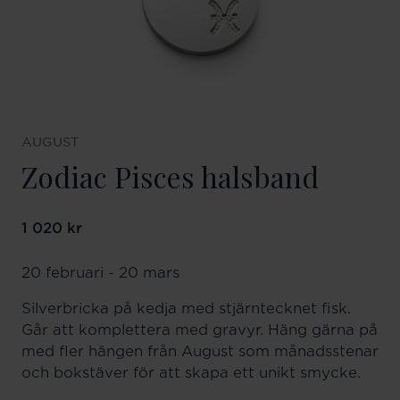
AUGUST
Zodiac Pisces halsband
Pris
1 020 kr
:
1 020 kr
20 februari - 20 mars
Silverbricka på kedja med stjärntecknet fisk.
Går att komplettera med gravyr. Häng gärna på
med fler hängen från August som månadsstenar
och bokstäver för att skapa ett unikt smycke.