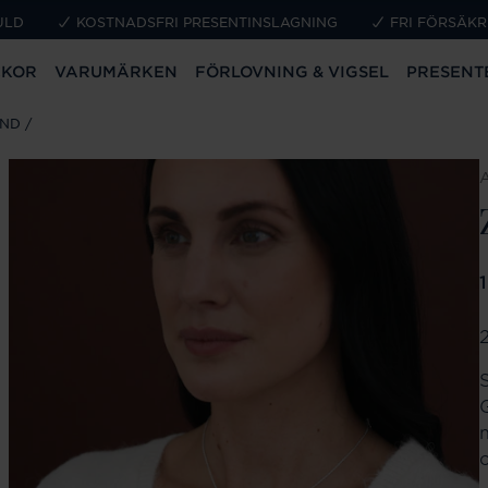
ULD
KOSTNADSFRI PRESENTINSLAGNING
FRI FÖRSÄKR
CKOR
VARUMÄRKEN
FÖRLOVNING & VIGSEL
PRESENT
AND
P
2