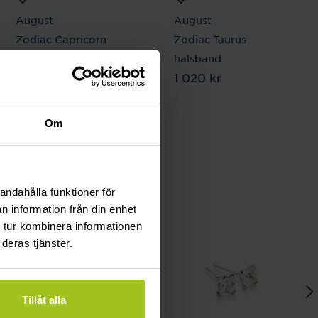
August
August
Zodiac Capricorn
Zodiac Taurus
halsband
halsband
Pris
1 020 kr
:
1 020 kr
Pris
1 020 kr
:
1 020 kr
Om
andahålla funktioner för
n information från din enhet
 tur kombinera informationen
deras tjänster.
Tillåt alla