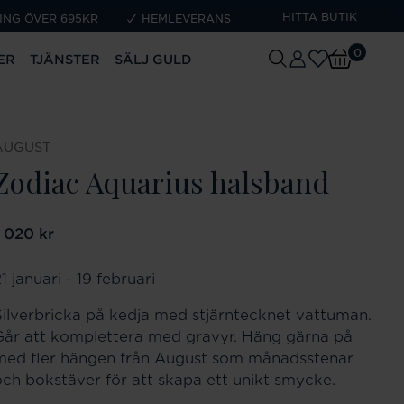
HITTA BUTIK
ING ÖVER 695KR
HEMLEVERANS
0
ER
TJÄNSTER
SÄLJ GULD
AUGUST
Zodiac Aquarius halsband
ris
1 020 kr
:
1 020 kr
1 januari - 19 februari
Silverbricka på kedja med stjärntecknet vattuman.
Går att komplettera med gravyr. Häng gärna på
med fler hängen från August som månadsstenar
och bokstäver för att skapa ett unikt smycke.