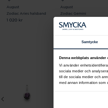
August
August
Zodiac Aries halsband
Zodiac Gemini
Pris
1 020 kr
:
1 020 kr
halsband
Pris
1 020 kr
:
1 020 kr
Samtycke
Denna webbplats använder 
Vi använder enhetsidentifierar
sociala medier och analysera 
till de sociala medier och a
med annan information som du 