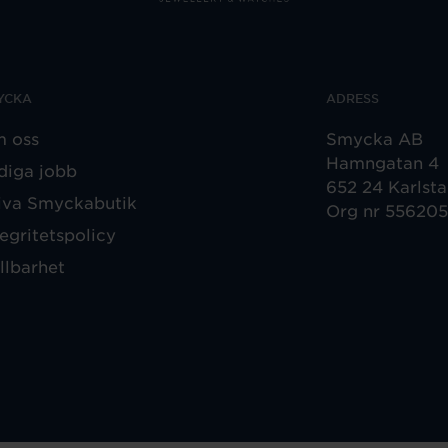
YCKA
ADRESS
 oss
Smycka AB
Hamngatan 4
diga jobb
652 24 Karlst
iva Smyckabutik
Org nr 55620
tegritetspolicy
llbarhet