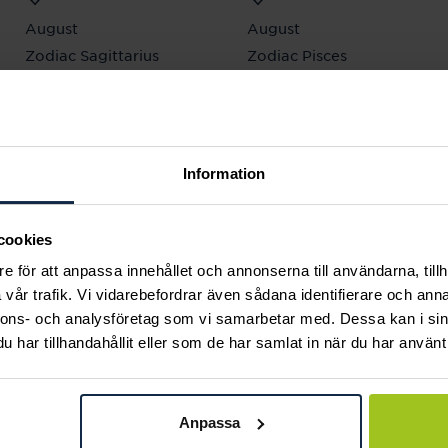
August
August
Zodiac Sagittarius
Zodiac Pisces
halsband
halsband
Pris
1 020 kr
:
1 020 kr
Pris
1 020 kr
:
1 020 kr
Information
Andra köpte också
cookies
e för att anpassa innehållet och annonserna till användarna, tillh
vår trafik. Vi vidarebefordrar även sådana identifierare och anna
nnons- och analysföretag som vi samarbetar med. Dessa kan i sin
har tillhandahållit eller som de har samlat in när du har använt 
Anpassa