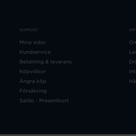
SUPPORT
SM
Mina sidor
Om
Kundservice
Le
Betalning & leverans
Dr
Köpvillkor
In
Ångra köp
Hå
Försäkring
Saldo - Presentkort