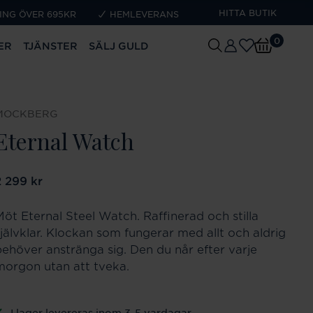
HITTA BUTIK
ING ÖVER 695KR
HEMLEVERANS
0
ER
TJÄNSTER
SÄLJ GULD
MOCKBERG
Eternal Watch
ris
2 299 kr
:
2 299 kr
Möt Eternal Steel Watch. Raffinerad och stilla
självklar. Klockan som fungerar med allt och aldrig
behöver anstränga sig. Den du når efter varje
morgon utan att tveka.
I lager levereras inom 3-5 vardagar