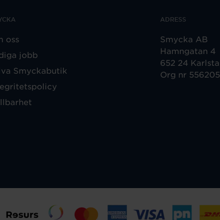
YCKA
ADRESS
 oss
Smycka AB
Hamngatan 4
diga jobb
652 24 Karlst
iva Smyckabutik
Org nr 55620
tegritetspolicy
llbarhet