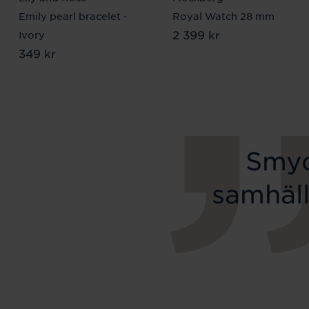
Emily pearl bracelet -
Royal Watch 28 mm
Pris
2 399 kr
:
2 399 kr
Ivory
Pris
349 kr
:
349 kr
Smyc
samhäll