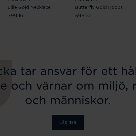
Ellie Gold Necklace
Butterfly Gold Hoops
Pris
799 kr
:
799 kr
Pris
599 kr
:
599 kr
ka tar ansvar för ett hål
e och värnar om miljö, 
och människor.
LÄS MER