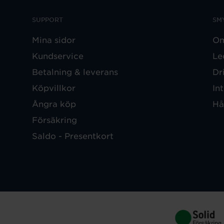
SUPPORT
SM
Mina sidor
Om
Kundservice
Le
Betalning & leverans
Dr
Köpvillkor
In
Ångra köp
Hå
Försäkring
Saldo - Presentkort