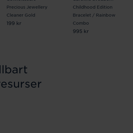
Precious Jewellery
Childhood Edition
Cleaner Gold
Bracelet / Rainbow
Pris
199 kr
:
199 kr
Combo
Pris
995 kr
:
995 kr
lbart
resurser