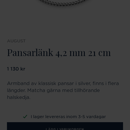
AUGUST
Pansarlänk 4,2 mm 21 cm
Pris
1 130 kr
:
1 130 kr
Armband av klassisk pansar i silver, finns i flera
längder. Matcha gärna med tillhörande
halskedja.
I lager levereras inom 3-5 vardagar
LÄGG I VARUKORGEN