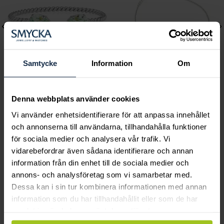
Samtycke
Information
Om
Caroline Svedbom
Lily and Rose
Denna webbplats använder cookies
Mini Drop Bracelet /
Emily pearl bracelet -
Vi använder enhetsidentifierare för att anpassa innehållet
Chrysolite
Ivory
och annonserna till användarna, tillhandahålla funktioner
Pris
895 kr
:
895 kr
Pris
349 kr
:
349 kr
för sociala medier och analysera vår trafik. Vi
vidarebefordrar även sådana identifierare och annan
information från din enhet till de sociala medier och
annons- och analysföretag som vi samarbetar med.
Smycka tar ansvar för ett hållbart
Dessa kan i sin tur kombinera informationen med annan
information som du har tillhandahållit eller som de har
samhälle och värnar om miljö, resurser
samlat in när du har använt deras tjänster.
och människor.