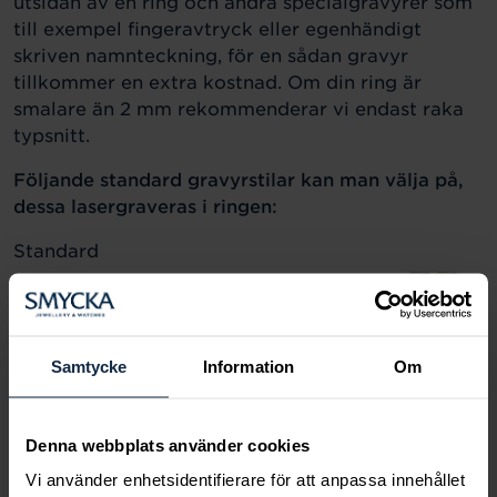
utsidan av en ring och andra specialgravyrer som
till exempel fingeravtryck eller egenhändigt
skriven namnteckning, för en sådan gravyr
tillkommer en extra kostnad. Om din ring är
smalare än 2 mm rekommenderar vi endast raka
typsnitt.
Följande standard gravyrstilar kan man välja på,
dessa lasergraveras i ringen:
Standard
Samtycke
Information
Om
Kursiv:
Denna webbplats använder cookies
Vi använder enhetsidentifierare för att anpassa innehållet