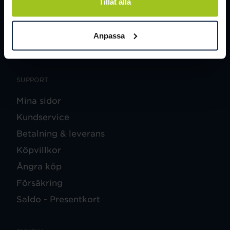
Tillåt alla
SOCIALA MEDIER
Facebook
Anpassa
Instagram
SUPPORT
Mina sidor
Kundservice
Betalning & leverans
Köpvillkor
Ångra köp
Försäkring
Saldo - Presentkort