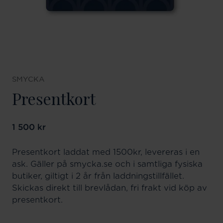
SMYCKA
Presentkort
Pris
1 500 kr
:
1 500 kr
Presentkort laddat med 1500kr, levereras i en
ask. Gäller på smycka.se och i samtliga fysiska
butiker, giltigt i 2 år från laddningstillfället.
Skickas direkt till brevlådan, fri frakt vid köp av
presentkort.