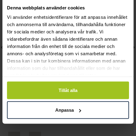
Denna webbplats använder cookies
Vi använder enhetsidentifierare för att anpassa innehållet
och annonserna till användarna, tillhandahålla funktioner
för sociala medier och analysera vår trafik. Vi
vidarebefordrar även sådana identifierare och annan
information från din enhet till de sociala medier och
annons- och analysföretag som vi samarbetar med.
Dessa kan i sin tur kombinera informationen med annan
information som du har tillhandahållit eller som de har
samlat in när du har använt deras tjänster.
Connoisseurs
Mockberg
Tillåt alla
Smycka jewellery and
Infinity Grand Steel
watch wipes
Medium Bracelet
Anpassa
Pris
30 kr
:
30 kr
Pris
599 kr
:
599 kr