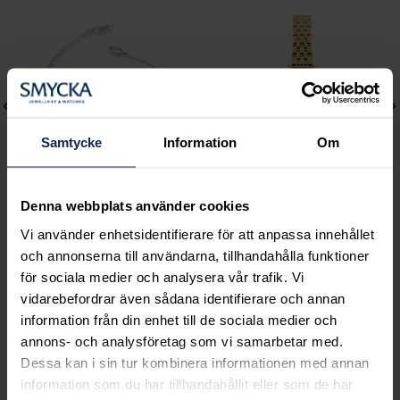
Samtycke
Information
Om
Denna webbplats använder cookies
Lily and Rose
Mockberg
Vi använder enhetsidentifierare för att anpassa innehållet
Emily pearl bracelet -
Timeless Petite Watch
och annonserna till användarna, tillhandahålla funktioner
för sociala medier och analysera vår trafik. Vi
Ivory
Pris
1 999 kr
:
1 999 kr
vidarebefordrar även sådana identifierare och annan
Pris
349 kr
:
349 kr
information från din enhet till de sociala medier och
annons- och analysföretag som vi samarbetar med.
Dessa kan i sin tur kombinera informationen med annan
information som du har tillhandahållit eller som de har
Smycka tar ansvar för ett hållbart