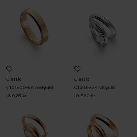
Classic
Classic
C101500-5K rödguld
C11505-3K vitguld
Pris
18 020 kr
:
18 020 kr
Pris
10 690 kr
:
10 690 kr