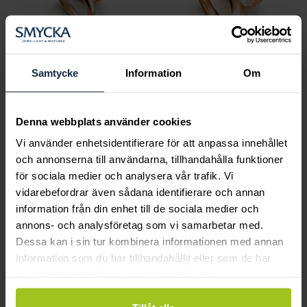
Samtycke
Information
Om
Classic
Classic
C11800-3K rödguld
C11500-3,5K
Denna webbplats använder cookies
Pris
11 880 kr
:
11 880 kr
Pris
12 510 kr
:
12 510 kr
Vi använder enhetsidentifierare för att anpassa innehållet
och annonserna till användarna, tillhandahålla funktioner
för sociala medier och analysera vår trafik. Vi
Andra köpte också
vidarebefordrar även sådana identifierare och annan
information från din enhet till de sociala medier och
annons- och analysföretag som vi samarbetar med.
Dessa kan i sin tur kombinera informationen med annan
information som du har tillhandahållit eller som de har
samlat in när du har använt deras tjänster.