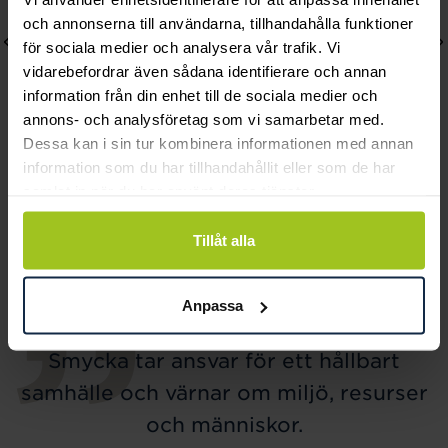
och annonserna till användarna, tillhandahålla funktioner
för sociala medier och analysera vår trafik. Vi
vidarebefordrar även sådana identifierare och annan
information från din enhet till de sociala medier och
annons- och analysföretag som vi samarbetar med.
Dessa kan i sin tur kombinera informationen med annan
information som du har tillhandahållit eller som de har
Arock
Arock
samlat in när du har använt deras tjänster.
CALLUM Armband 22cm
EBBE armband 14cm
Pris
499 kr
:
499 kr
Pris
299 kr
:
299 kr
Tillåt alla
Anpassa
Smycka tar ansvar för ett hållbart
samhälle och värnar om miljö, resurser
och människor.