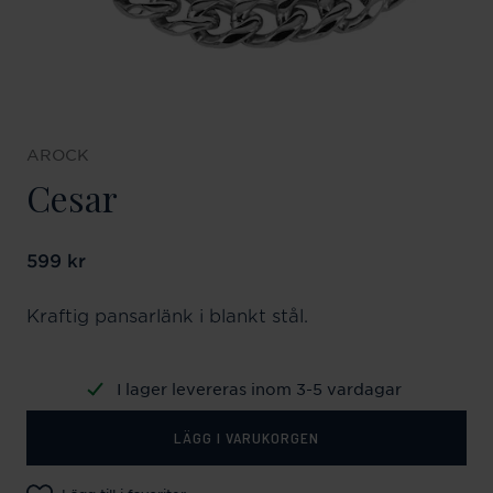
AROCK
Cesar
Pris
599 kr
:
599 kr
Kraftig pansarlänk i blankt stål.
I lager levereras inom 3-5 vardagar
LÄGG I VARUKORGEN