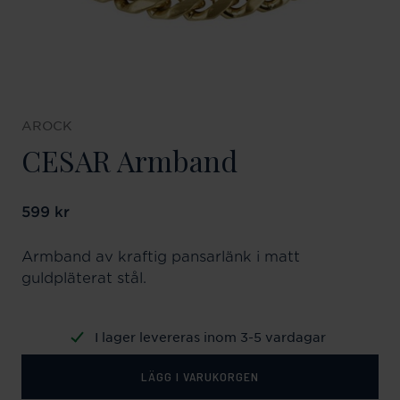
AROCK
CESAR Armband
Pris
599 kr
:
599 kr
Armband av kraftig pansarlänk i matt
guldpläterat stål.
I lager levereras inom 3-5 vardagar
LÄGG I VARUKORGEN