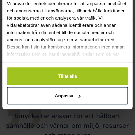
Vi använder enhetsidentifierare för att anpassa innehållet
och annonserna till användarna, tillhandahålla funktioner
för sociala medier och analysera vår trafik. Vi
vidarebefordrar även sådana identifierare och annan
information från din enhet till de sociala medier och
annons- och analysföretag som vi samarbetar med.
Dessa kan i sin tur kombinera informationen med annan
information som du har tillhandahållit eller som de har
samlat in när du har använt deras tjänster.
Arock
Arock
LEO Armband 8mm
LEO Armband 6mm
Tillåt alla
Pris
499 kr
:
499 kr
Pris
449 kr
:
449 kr
Anpassa
Smycka tar ansvar för ett hållbart
samhälle och värnar om miljö, resurser