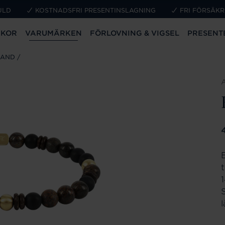
ULD
KOSTNADSFRI PRESENTINSLAGNING
FRI FÖRSÄKR
CKOR
VARUMÄRKEN
FÖRLOVNING & VIGSEL
PRESENT
BAND
P