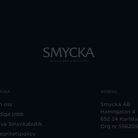
YCKA
ADRESS
 oss
Smycka AB
Hamngatan 4
diga jobb
652 24 Karlst
iva Smyckabutik
Org nr 55620
tegritetspolicy