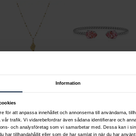
By Sofia Wistam
Caroline Svedbom
Information
Ocean Muse Breeze -
Mini Drop Bracelet /
Guldhalsband
Light Rose
Pris
1 290 kr
:
1 290 kr
Pris
895 kr
:
895 kr
cookies
e för att anpassa innehållet och annonserna till användarna, tillh
vår trafik. Vi vidarebefordrar även sådana identifierare och anna
nnons- och analysföretag som vi samarbetar med. Dessa kan i sin
har tillhandahållit eller som de har samlat in när du har använt 