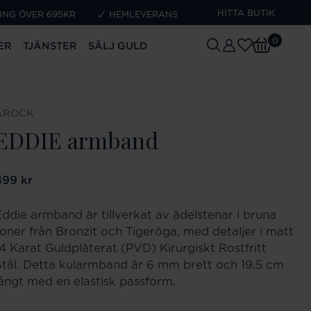
HITTA BUTIK
ING ÖVER 695KR
HEMLEVERANS
0
ER
TJÄNSTER
SÄLJ GULD
AROCK
EDDIE armband
ris
499 kr
:
499 kr
Eddie armband är tillverkat av ädelstenar i bruna
toner från Bronzit och Tigeröga, med detaljer i matt
14 Karat Guldpläterat (PVD) Kirurgiskt Rostfritt
Stål. Detta kularmband är 6 mm brett och 19,5 cm
långt med en elastisk passform.