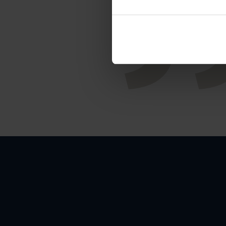
Smyc
samhäll