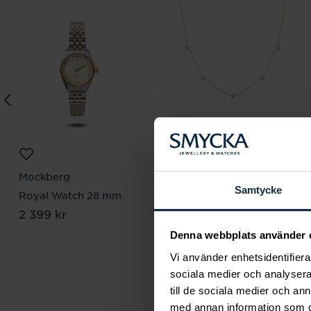
Mockberg
Mockberg
Samtycke
Royal Watch 28 mm
Ellie Gold Necklace
Pris
2 399 kr
:
2 399 kr
Pris
799 kr
:
799 kr
Denna webbplats använder 
Vi använder enhetsidentifierar
sociala medier och analysera 
till de sociala medier och a
med annan information som du 