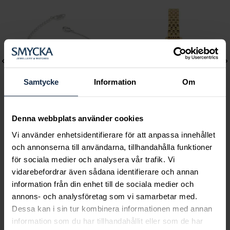
Samtycke
Information
Om
Denna webbplats använder cookies
Lily and Rose
Mockberg
Vi använder enhetsidentifierare för att anpassa innehållet
Emily pearl bracelet -
Timeless Petite Watch
och annonserna till användarna, tillhandahålla funktioner
för sociala medier och analysera vår trafik. Vi
Ivory
Pris
1 999 kr
:
1 999 kr
vidarebefordrar även sådana identifierare och annan
Pris
349 kr
:
349 kr
information från din enhet till de sociala medier och
annons- och analysföretag som vi samarbetar med.
Dessa kan i sin tur kombinera informationen med annan
information som du har tillhandahållit eller som de har
Smycka tar ansvar för ett hållbart