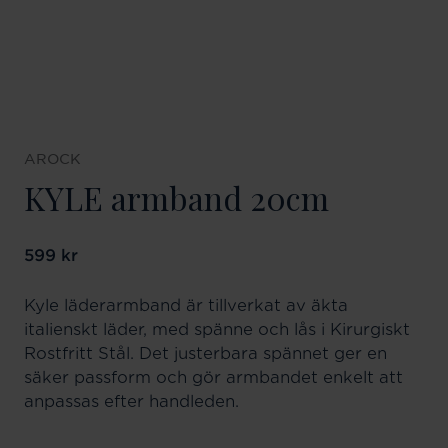
AROCK
KYLE armband 20cm
Pris
599 kr
:
599 kr
Kyle läderarmband är tillverkat av äkta
italienskt läder, med spänne och lås i Kirurgiskt
Rostfritt Stål. Det justerbara spännet ger en
säker passform och gör armbandet enkelt att
anpassas efter handleden.