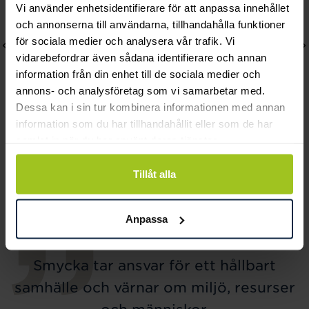
Vi använder enhetsidentifierare för att anpassa innehållet
och annonserna till användarna, tillhandahålla funktioner
för sociala medier och analysera vår trafik. Vi
vidarebefordrar även sådana identifierare och annan
information från din enhet till de sociala medier och
annons- och analysföretag som vi samarbetar med.
Dessa kan i sin tur kombinera informationen med annan
information som du har tillhandahållit eller som de har
samlat in när du har använt deras tjänster.
Blomdahl
Blomdahl
Pendant Plain Curved
Pendant Plain Grand
Tillåt alla
Örhängen 10 mm
Curved
Pris
459 kr
:
459 kr
Pris
489 kr
:
489 kr
Anpassa
Smycka tar ansvar för ett hållbart
samhälle och värnar om miljö, resurser