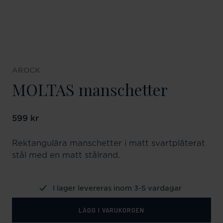
AROCK
MOLTAS manschetter
Pris
599 kr
:
599 kr
Rektangulära manschetter i matt svartpläterat
stål med en matt stålrand.
I lager levereras inom 3-5 vardagar
LÄGG I VARUKORGEN