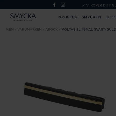
VI KÖPER DITT G
NYHETER
SMYCKEN
KLO
HEM
VARUMÄRKEN
AROCK
MOLTAS SLIPSNÅL SVART/GUL