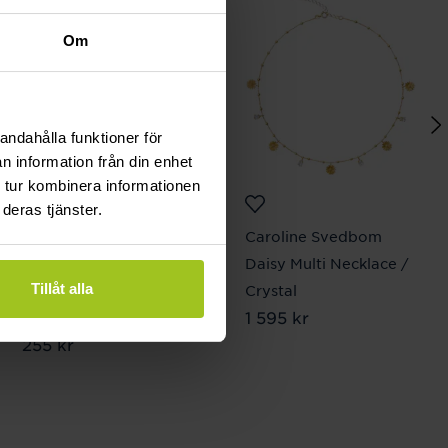
Om
andahålla funktioner för
n information från din enhet
 tur kombinera informationen
deras tjänster.
Blomdahl
Caroline Svedbom
Ear Rings 14 mm
Daisy Multi Necklace /
Tillåt alla
Pendant Flower
Crystal
Pris
1 595 kr
:
1 595 kr
Rainbow
Pris
255 kr
:
255 kr