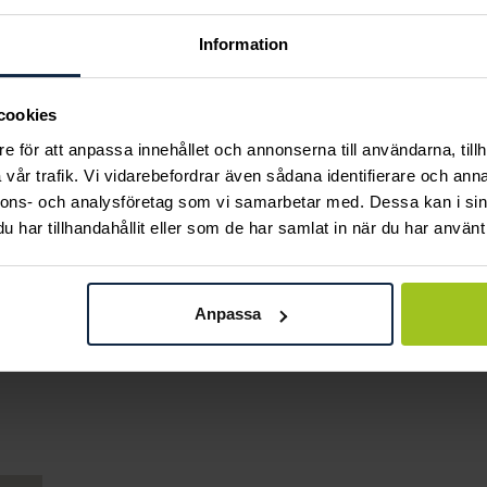
Information
cookies
e för att anpassa innehållet och annonserna till användarna, tillh
vår trafik. Vi vidarebefordrar även sådana identifierare och anna
nnons- och analysföretag som vi samarbetar med. Dessa kan i sin
har tillhandahållit eller som de har samlat in när du har använt 
August
Thomas Sabo
Braided Steel
Stiftörhängen kors
Anpassa
läderarmband
svart
Pris
620 kr
:
620 kr
Pris
649 kr
:
649 kr