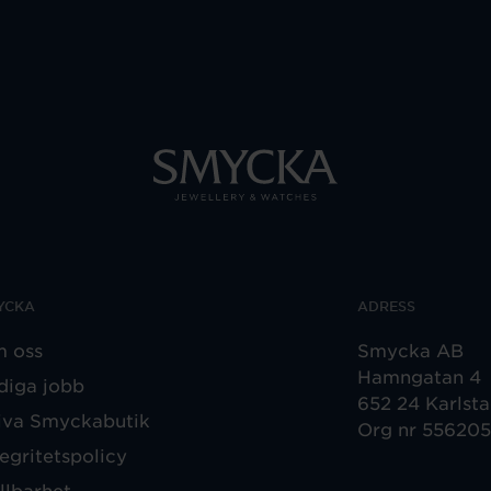
YCKA
ADRESS
 oss
Smycka AB
Hamngatan 4
diga jobb
652 24 Karlst
iva Smyckabutik
Org nr 55620
tegritetspolicy
llbarhet