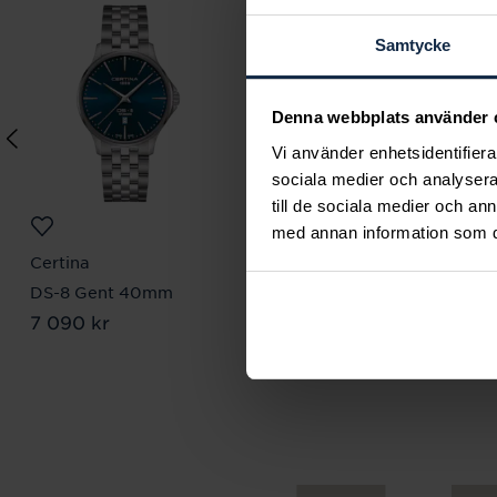
Samtycke
Denna webbplats använder 
Vi använder enhetsidentifierar
sociala medier och analysera 
till de sociala medier och a
med annan information som du 
Certina
Gant
DS-8 Gent 40mm
Prestige GP.730.001
Pris
7 090 kr
:
7 090 kr
Pris
3 400 kr
:
3 400 kr