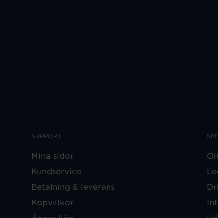
SUPPORT
SM
Mina sidor
Om
Kundservice
Le
Betalning & leverans
Dr
Köpvillkor
In
Ångra köp
Hå