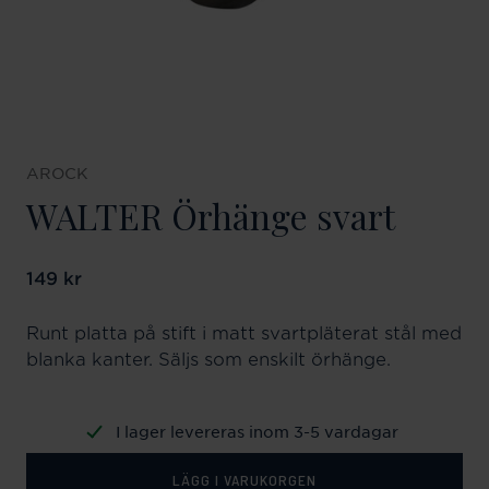
AROCK
WALTER Örhänge svart
Pris
149 kr
:
149 kr
Runt platta på stift i matt svartpläterat stål med
blanka kanter. Säljs som enskilt örhänge.
I lager levereras inom 3-5 vardagar
LÄGG I VARUKORGEN