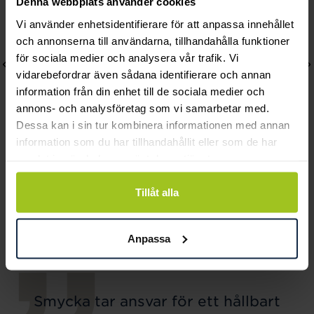
Denna webbplats använder cookies
Vi använder enhetsidentifierare för att anpassa innehållet
och annonserna till användarna, tillhandahålla funktioner
för sociala medier och analysera vår trafik. Vi
vidarebefordrar även sådana identifierare och annan
information från din enhet till de sociala medier och
annons- och analysföretag som vi samarbetar med.
Dessa kan i sin tur kombinera informationen med annan
information som du har tillhandahållit eller som de har
Arock
Arock
samlat in när du har använt deras tjänster.
Cesar
WILMER Örhänge small
Tillåt alla
Pris
599 kr
:
599 kr
Pris
149 kr
:
149 kr
Anpassa
Smycka tar ansvar för ett hållbart