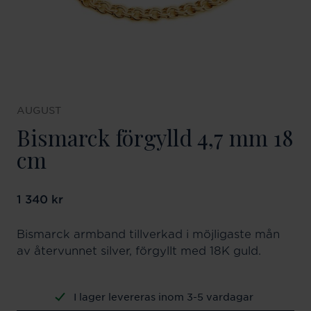
AUGUST
Bismarck förgylld 4,7 mm 18
cm
Pris
1 340 kr
:
1 340 kr
Bismarck armband tillverkad i möjligaste mån
av återvunnet silver, förgyllt med 18K guld.
I lager levereras inom 3-5 vardagar