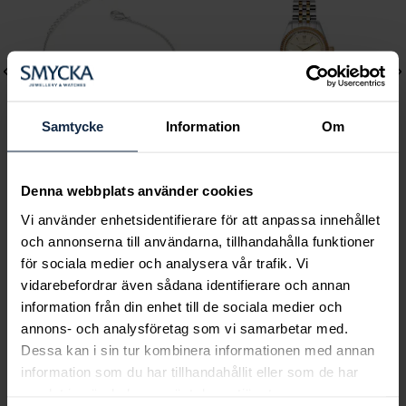
Samtycke
Information
Om
Denna webbplats använder cookies
Lily and Rose
Mockberg
Vi använder enhetsidentifierare för att anpassa innehållet
Emily pearl bracelet -
Royal Watch 28 mm
och annonserna till användarna, tillhandahålla funktioner
Ivory
Pris
2 399 kr
:
2 399 kr
för sociala medier och analysera vår trafik. Vi
Pris
349 kr
:
349 kr
vidarebefordrar även sådana identifierare och annan
information från din enhet till de sociala medier och
annons- och analysföretag som vi samarbetar med.
Dessa kan i sin tur kombinera informationen med annan
Smycka tar ansvar för ett hållbart
information som du har tillhandahållit eller som de har
samhälle och värnar om miljö, resurser
samlat in när du har använt deras tjänster.