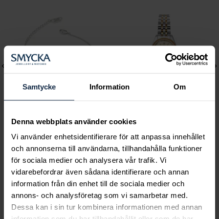
Samtycke
Information
Om
Denna webbplats använder cookies
Lily and Rose
Mockberg
Vi använder enhetsidentifierare för att anpassa innehållet
Emily pearl bracelet -
Royal Watch 28 mm
och annonserna till användarna, tillhandahålla funktioner
Ivory
Pris
2 399 kr
:
2 399 kr
för sociala medier och analysera vår trafik. Vi
Pris
349 kr
:
349 kr
vidarebefordrar även sådana identifierare och annan
information från din enhet till de sociala medier och
annons- och analysföretag som vi samarbetar med.
Dessa kan i sin tur kombinera informationen med annan
information som du har tillhandahållit eller som de har