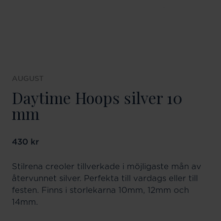
AUGUST
Daytime Hoops silver 10
mm
Pris
430 kr
:
430 kr
Stilrena creoler tillverkade i möjligaste mån av
återvunnet silver. Perfekta till vardags eller till
festen. Finns i storlekarna 10mm, 12mm och
14mm.