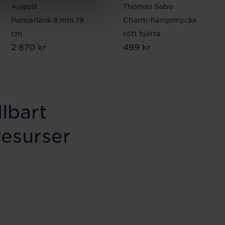
August
Thomas Sabo
Pansarlänk 8 mm 19
Charm-hängsmycke
cm
rött hjärta
Pris
2 870 kr
:
2 870 kr
Pris
499 kr
:
499 kr
lbart
resurser