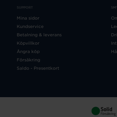
SUPPORT
SM
Mina sidor
Om
Kundservice
Le
Betalning & leverans
Dr
Köpvillkor
In
Ångra köp
Hå
Försäkring
Saldo - Presentkort