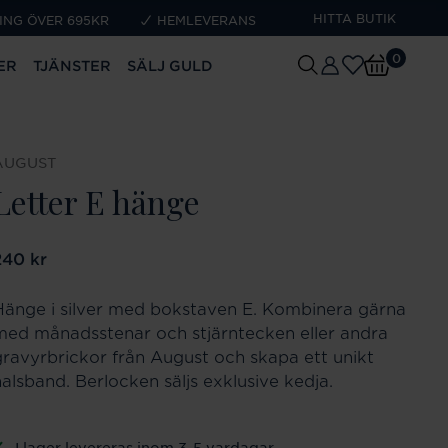
HITTA BUTIK
ING ÖVER 695KR
HEMLEVERANS
0
ER
TJÄNSTER
SÄLJ GULD
AUGUST
Letter E hänge
ris
240 kr
:
240 kr
Hänge i silver med bokstaven E. Kombinera gärna
med månadsstenar och stjärntecken eller andra
gravyrbrickor från August och skapa ett unikt
halsband. Berlocken säljs exklusive kedja.
I lager levereras inom 3-5 vardagar