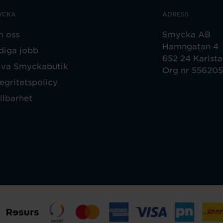
YCKA
ADRESS
 oss
Smycka AB
Hamngatan 4
diga jobb
652 24 Karlst
iva Smyckabutik
Org nr 55620
tegritetspolicy
llbarhet