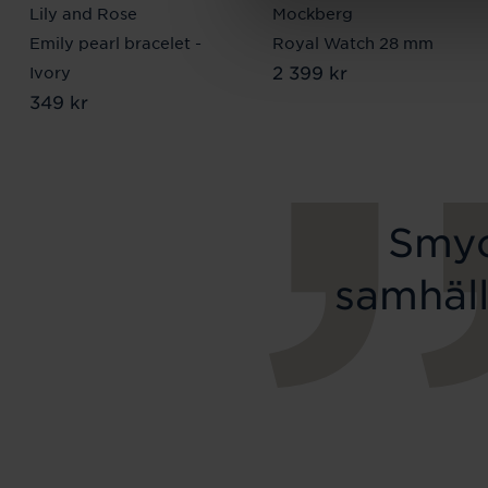
Lily and Rose
Mockberg
Emily pearl bracelet -
Royal Watch 28 mm
Pris
2 399 kr
:
2 399 kr
Ivory
Pris
349 kr
:
349 kr
Smyc
samhäll