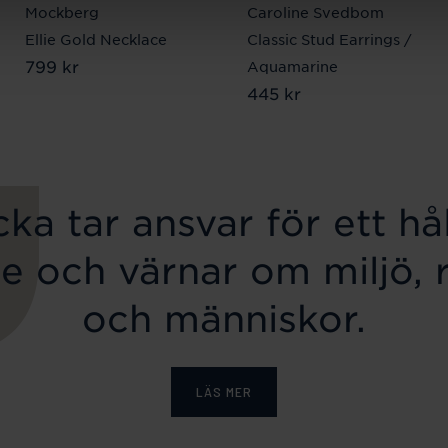
Mockberg
Caroline Svedbom
Ellie Gold Necklace
Classic Stud Earrings /
Pris
799 kr
:
799 kr
Aquamarine
Pris
445 kr
:
445 kr
ka tar ansvar för ett hål
e och värnar om miljö, 
och människor.
LÄS MER