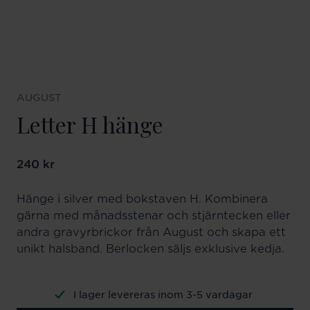
AUGUST
Letter H hänge
Pris
240 kr
:
240 kr
Hänge i silver med bokstaven H. Kombinera
gärna med månadsstenar och stjärntecken eller
andra gravyrbrickor från August och skapa ett
unikt halsband. Berlocken säljs exklusive kedja.
I lager levereras inom 3-5 vardagar