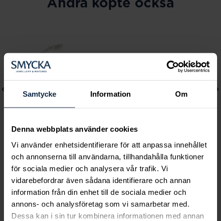
Andra köpte också
Samtycke
Information
Om
Denna webbplats använder cookies
Vi använder enhetsidentifierare för att anpassa innehållet
och annonserna till användarna, tillhandahålla funktioner
Lily and Rose
Mockberg
för sociala medier och analysera vår trafik. Vi
Emily pearl bracelet -
Ines Earring
vidarebefordrar även sådana identifierare och annan
Ivory
Pris
499 kr
:
499 kr
information från din enhet till de sociala medier och
Pris
349 kr
:
349 kr
annons- och analysföretag som vi samarbetar med.
Dessa kan i sin tur kombinera informationen med annan