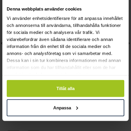
Denna webbplats använder cookies
Vi använder enhetsidentifierare för att anpassa innehållet
och annonserna till användarna, tillhandahålla funktioner
för sociala medier och analysera vår trafik. Vi
vidarebefordrar även sådana identifierare och annan
information från din enhet till de sociala medier och
annons- och analysföretag som vi samarbetar med.
Dessa kan i sin tur kombinera informationen med annan
information som du har tillhandahållit eller som de har
samlat in när du har använt deras tjänster.
Mockberg
Mockberg
Tillåt alla
Ellie Gold Necklace
Wavy bolded cuff gold
Pris
799 kr
:
799 kr
bracelet
Pris
899 kr
:
899 kr
Anpassa