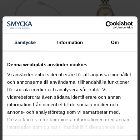
Samtycke
Information
Om
Denna webbplats använder cookies
Lily and Rose
Mockberg
Emily pearl bracelet -
Royal Watch 28 mm
Vi använder enhetsidentifierare för att anpassa innehållet
och annonserna till användarna, tillhandahålla funktioner
Ivory
Pris
2 399 kr
:
2 399 kr
för sociala medier och analysera vår trafik. Vi
Pris
349 kr
:
349 kr
vidarebefordrar även sådana identifierare och annan
information från din enhet till de sociala medier och
annons- och analysföretag som vi samarbetar med.
Dessa kan i sin tur kombinera informationen med annan
Smycka tar ansvar för ett hållbart
information som du har tillhandahållit eller som de har
samhälle och värnar om miljö, resurser
samlat in när du har använt deras tjänster.