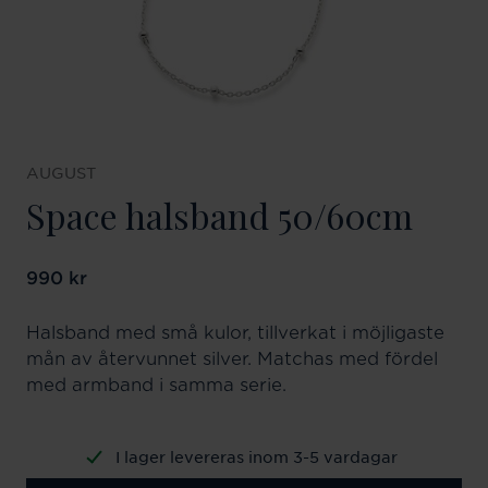
AUGUST
Space halsband 50/60cm
Pris
990 kr
:
990 kr
Halsband med små kulor, tillverkat i möjligaste
mån av återvunnet silver. Matchas med fördel
med armband i samma serie.
I lager levereras inom 3-5 vardagar