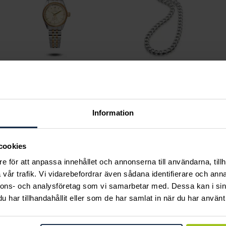
Mockberg
August
Royal Watch 28 mm
Pansarlänk 8 mm 50
Information
Pris
2 399 kr
:
2 399 kr
cm
Pris
6 650 kr
:
6 650 kr
cookies
e för att anpassa innehållet och annonserna till användarna, tillh
vår trafik. Vi vidarebefordrar även sådana identifierare och anna
nnons- och analysföretag som vi samarbetar med. Dessa kan i sin
ka tar ansvar för ett hål
har tillhandahållit eller som de har samlat in när du har använt 
e och värnar om miljö, 