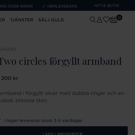
HITTA BUTIK
ING ÖVER 695KR
HEMLEVERANS
0
ER
TJÄNSTER
SÄLJ GULD
AUGUST
Two circles förgyllt armband
ris
1 200 kr
:
1 200 kr
Armband i förgyllt silver med dubbla ringar och en
ubisk zirkonia sten.
I lager levereras inom 3-5 vardagar
LÄGG I VARUKORGEN