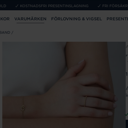
ULD
KOSTNADSFRI PRESENTINSLAGNING
FRI FÖRSÄKR
CKOR
VARUMÄRKEN
FÖRLOVNING & VIGSEL
PRESENT
MBAND
P
k