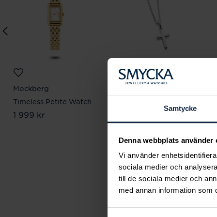
Mockberg
August
Timeless Petite Watch
Faith Mini halsband
Samtycke
Pris
1 999 kr
:
1 999 kr
Pris
560 kr
:
560 kr
Denna webbplats använder 
Vi använder enhetsidentifierar
sociala medier och analysera 
till de sociala medier och a
Smyc
med annan information som du 
samhäll