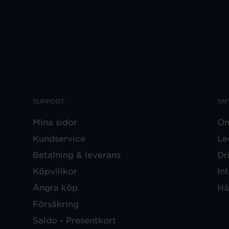
SUPPORT
SM
Mina sidor
Om
Kundservice
Le
Betalning & leverans
Dr
Köpvillkor
In
Ångra köp
Hå
Försäkring
Saldo - Presentkort