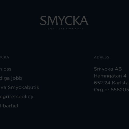
YCKA
ADRESS
 oss
Smycka AB
Hamngatan 4
diga jobb
652 24 Karlst
iva Smyckabutik
Org nr 55620
tegritetspolicy
llbarhet