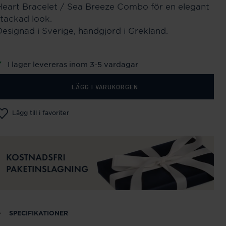
Heart Bracelet / Sea Breeze Combo för en elegant
stackad look.
Designad i Sverige, handgjord i Grekland.
I lager levereras inom 3-5 vardagar
LÄGG I VARUKORGEN
Lägg till i favoriter
SPECIFIKATIONER