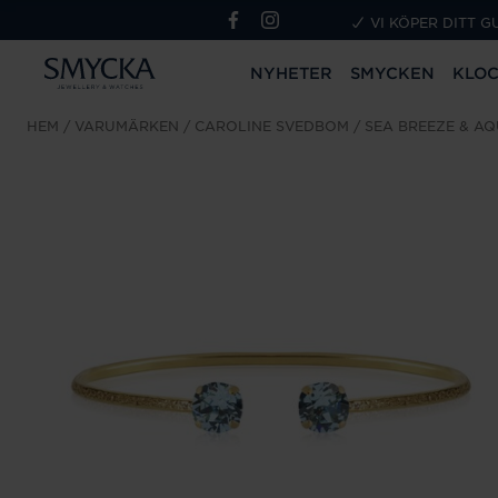
VI KÖPER DITT G
NYHETER
SMYCKEN
KLO
HEM
VARUMÄRKEN
CAROLINE SVEDBOM
SEA BREEZE & A