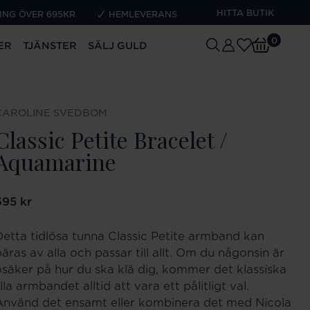
HITTA BUTIK
ING ÖVER 695KR
HEMLEVERANS
0
ER
TJÄNSTER
SÄLJ GULD
CAROLINE SVEDBOM
Classic Petite Bracelet /
Aquamarine
ris
695 kr
:
695 kr
Detta tidlösa tunna Classic Petite armband kan
äras av alla och passar till allt. Om du någonsin är
osäker på hur du ska klä dig, kommer det klassiska
illa armbandet alltid att vara ett pålitligt val.
Använd det ensamt eller kombinera det med Nicola