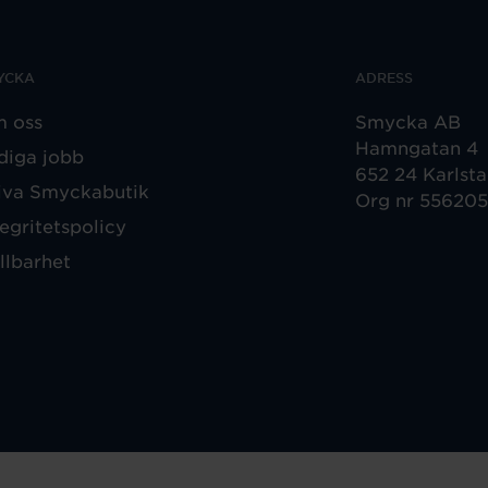
YCKA
ADRESS
 oss
Smycka AB
Hamngatan 4
diga jobb
652 24 Karlst
iva Smyckabutik
Org nr 55620
tegritetspolicy
llbarhet