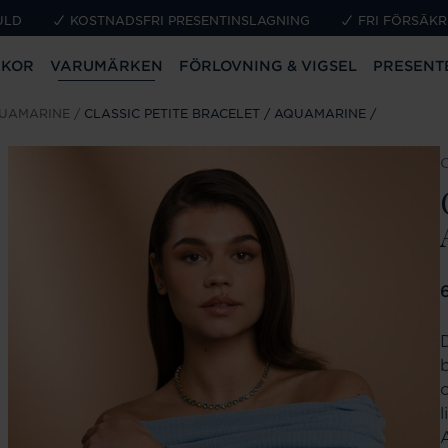
ULD
KOSTNADSFRI PRESENTINSLAGNING
FRI FÖRSÄKR
CKOR
VARUMÄRKEN
FÖRLOVNING & VIGSEL
PRESENT
QUAMARINE
CLASSIC PETITE BRACELET / AQUAMARINE
P
b
l