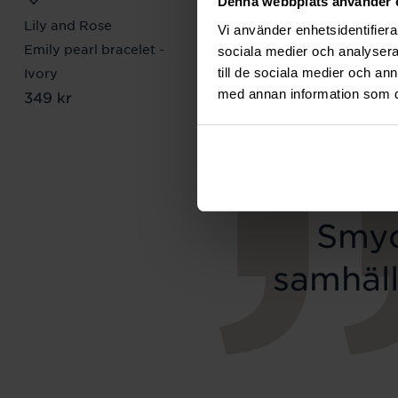
Denna webbplats använder 
Lily and Rose
Mockberg
Vi använder enhetsidentifierar
Emily pearl bracelet -
Royal Watch 28 mm
sociala medier och analysera 
Pris
2 399 kr
:
2 399 kr
till de sociala medier och a
Ivory
med annan information som du 
Pris
349 kr
:
349 kr
Smyc
samhäll