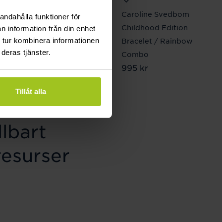
Connoisseurs
Caroline Svedbom
andahålla funktioner för
Precious Jewellery
Childhood Edition
n information från din enhet
 tur kombinera informationen
Cleaner Gold
Bracelet / Rainbow
deras tjänster.
Pris
199 kr
:
199 kr
Combo
Pris
995 kr
:
995 kr
Tillåt alla
lbart
resurser