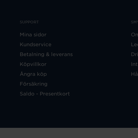
SUPPORT
SM
Mina sidor
Om
Kundservice
Le
Betalning & leverans
Dr
Köpvillkor
In
Ångra köp
Hå
Försäkring
Saldo - Presentkort