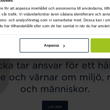
cookies
Mockberg
Mockberg
e för att anpassa innehållet och annonserna till användarna, tillh
Ellie Gold Necklace
Butterfly Gold Hoops
vår trafik. Vi vidarebefordrar även sådana identifierare och anna
Pris
799 kr
:
799 kr
Pris
599 kr
:
599 kr
nnons- och analysföretag som vi samarbetar med. Dessa kan i sin
har tillhandahållit eller som de har samlat in när du har använt 
Anpassa
ka tar ansvar för ett hål
e och värnar om miljö, 
och människor.
LÄS MER