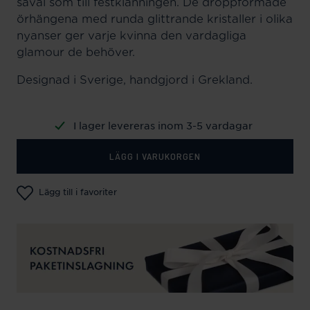
såväl som till festklänningen. De droppformade
örhängena med runda glittrande kristaller i olika
nyanser ger varje kvinna den vardagliga
glamour de behöver.
Designad i Sverige, handgjord i Grekland.
I lager levereras inom 3-5 vardagar
LÄGG I VARUKORGEN
Lägg till i favoriter