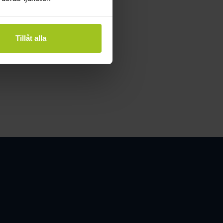
lbart
Tillåt alla
resurser