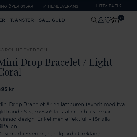
HITTA BUTIK
ING ÖVER 695KR
HEMLEVERANS
0
ER
TJÄNSTER
SÄLJ GULD
CAROLINE SVEDBOM
Mini Drop Bracelet / Light
Coral
ris
895 kr
:
895 kr
Mini Drop Bracelet är en lättburen favorit med två
glittrande Swarovski®-kristaller och justerbar
vinnad design. Enkel men effektfull - för alla
illfällen.
Designad i Sverige, handgjord i Grekland.