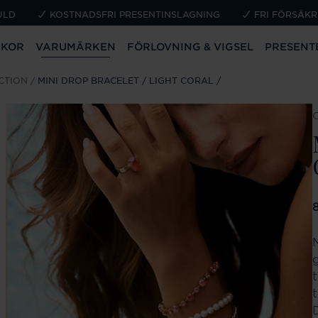
ULD
KOSTNADSFRI PRESENTINSLAGNING
FRI FÖRSÄKR
CKOR
VARUMÄRKEN
FÖRLOVNING & VIGSEL
PRESENT
CTION
MINI DROP BRACELET / LIGHT CORAL
P
t
t