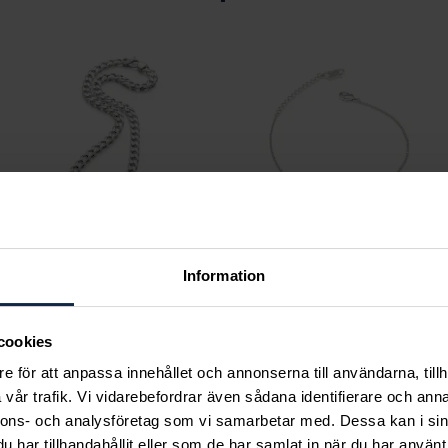
Information
August
Lily and Rose
Pansarlänk 8 mm 50
Emily pearl bracelet -
cm
Ivory
cookies
Pris
6 650 kr
:
6 650 kr
Pris
349 kr
:
349 kr
e för att anpassa innehållet och annonserna till användarna, tillh
vår trafik. Vi vidarebefordrar även sådana identifierare och anna
nnons- och analysföretag som vi samarbetar med. Dessa kan i sin
har tillhandahållit eller som de har samlat in när du har använt 