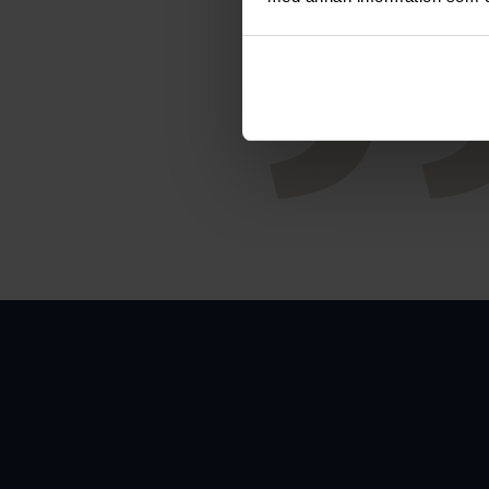
Smyc
samhäll