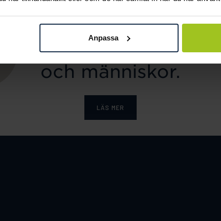
ka tar ansvar för ett hål
Anpassa
e och värnar om miljö, 
och människor.
LÄS MER