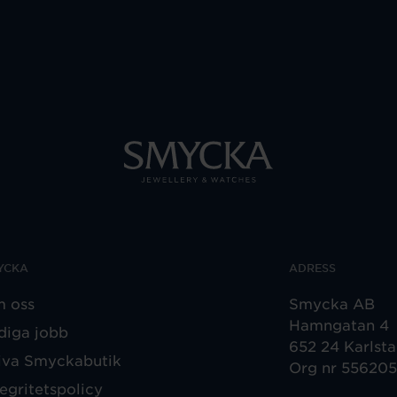
YCKA
ADRESS
 oss
Smycka AB
Hamngatan 4
diga jobb
652 24 Karlst
iva Smyckabutik
Org nr 55620
tegritetspolicy