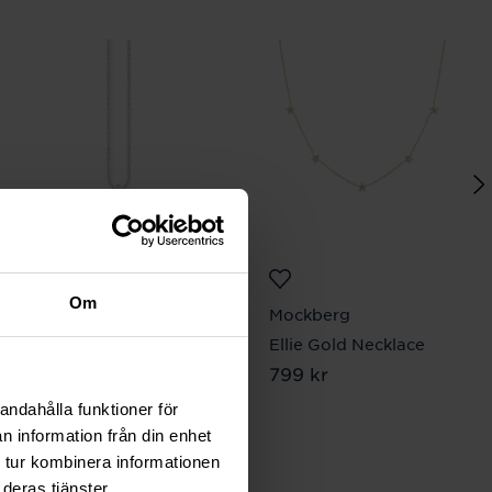
Om
Thomas Sabo
Mockberg
Halsband vit sten
Ellie Gold Necklace
Pris
999 kr
:
999 kr
Pris
799 kr
:
799 kr
andahålla funktioner för
n information från din enhet
 tur kombinera informationen
deras tjänster.