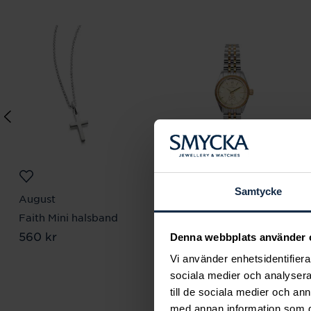
Samtycke
August
Mockberg
Faith Mini halsband
Royal Watch 28 mm
Pris
560 kr
:
560 kr
Pris
2 399 kr
:
2 399 kr
Denna webbplats använder 
Vi använder enhetsidentifierar
sociala medier och analysera 
till de sociala medier och a
med annan information som du 