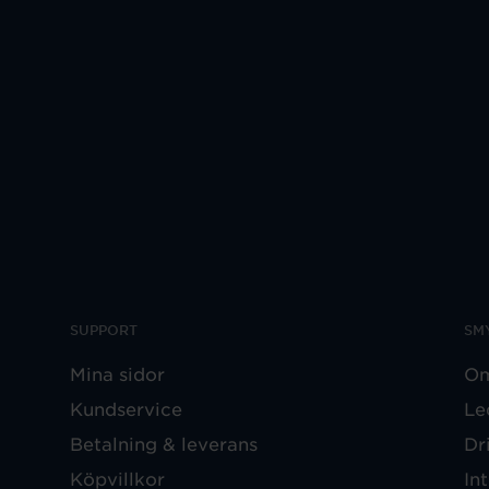
SUPPORT
SM
Mina sidor
Om
Kundservice
Le
Betalning & leverans
Dr
Köpvillkor
In