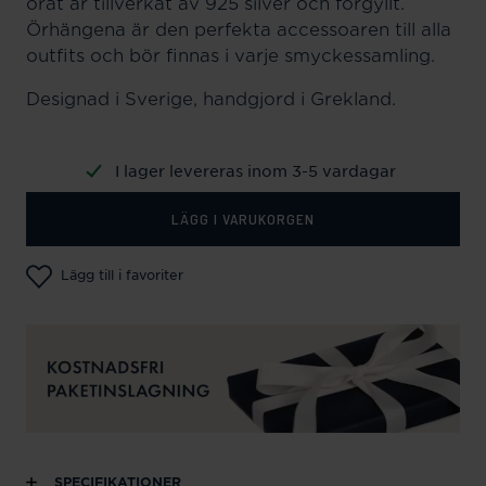
örat är tillverkat av 925 silver och förgyllt.
Örhängena är den perfekta accessoaren till alla
outfits och bör finnas i varje smyckessamling.
Designad i Sverige, handgjord i Grekland.
I lager levereras inom 3-5 vardagar
LÄGG I VARUKORGEN
Lägg till i favoriter
SPECIFIKATIONER