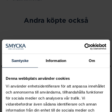
Andra köpte också
Samtycke
Information
Om
Denna webbplats använder cookies
Vi använder enhetsidentifierare för att anpassa innehållet
och annonserna till användarna, tillhandahålla funktioner
för sociala medier och analysera vår trafik. Vi
Lily and Rose
Mockberg
vidarebefordrar även sådana identifierare och annan
Emily pearl bracelet -
Royal Watch 28 mm
information från din enhet till de sociala medier och