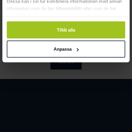
Dessa kan i sin tur kombinera informationen med annan
information som du har tillhandahållit eller som de har
samlat in när du har använt deras tjänster.
Smycka tar ansvar för ett hållbart
Tillåt alla
samhälle och värnar om miljö, resurser
och människor.
Anpassa
LÄS MER