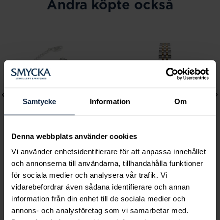
Andra köpte också
Samtycke
Information
Om
Denna webbplats använder cookies
Vi använder enhetsidentifierare för att anpassa innehållet
Lily and Rose
Mockberg
och annonserna till användarna, tillhandahålla funktioner
Emily pearl bracelet -
Royal Watch 28 mm
för sociala medier och analysera vår trafik. Vi
Ivory
Pris
2 399 kr
:
2 399 kr
vidarebefordrar även sådana identifierare och annan
information från din enhet till de sociala medier och
Pris
349 kr
:
349 kr
annons- och analysföretag som vi samarbetar med.