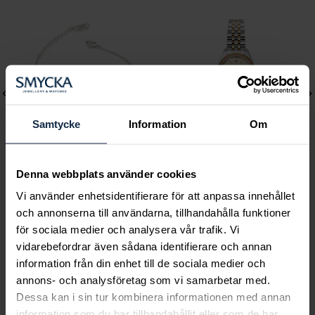
Samtycke
Information
Om
Denna webbplats använder cookies
Lily and Rose
Mockberg
Vi använder enhetsidentifierare för att anpassa innehållet
Emily pearl bracelet -
Royal Watch 28 mm
och annonserna till användarna, tillhandahålla funktioner
Ivory
Pris
2 399 kr
:
2 399 kr
för sociala medier och analysera vår trafik. Vi
Pris
349 kr
:
349 kr
vidarebefordrar även sådana identifierare och annan
information från din enhet till de sociala medier och
annons- och analysföretag som vi samarbetar med.
Dessa kan i sin tur kombinera informationen med annan
information som du har tillhandahållit eller som de har