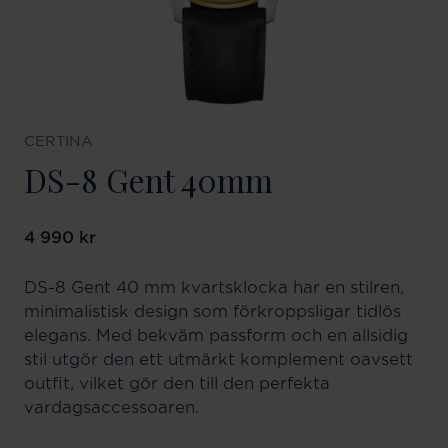
CERTINA
DS-8 Gent 40mm
Pris
4 990 kr
:
4 990 kr
DS-8 Gent 40 mm kvartsklocka har en stilren,
minimalistisk design som förkroppsligar tidlös
elegans. Med bekväm passform och en allsidig
stil utgör den ett utmärkt komplement oavsett
outfit, vilket gör den till den perfekta
vardagsaccessoaren.