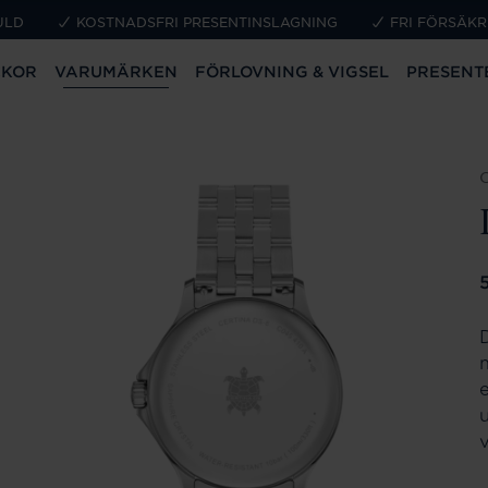
ULD
KOSTNADSFRI PRESENTINSLAGNING
FRI FÖRSÄKR
CKOR
VARUMÄRKEN
FÖRLOVNING & VIGSEL
PRESENT
P