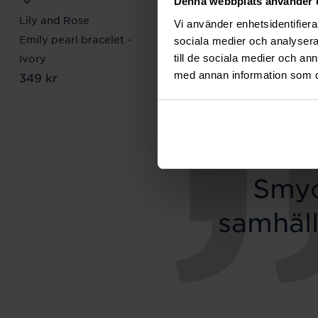
Denna webbplats använder 
Lily and Rose
Mockberg
Vi använder enhetsidentifierar
Emily pearl bracelet -
Royal Watch 28 mm
sociala medier och analysera 
Pris
2 399 kr
:
2 399 kr
till de sociala medier och a
Ivory
med annan information som du 
Pris
349 kr
:
349 kr
Smyc
samhäll