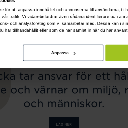
cookies
Mockberg
Thomas Sabo
e för att anpassa innehållet och annonserna till användarna, tillh
Ellie Gold Necklace
Charm-hängsmycke
vår trafik. Vi vidarebefordrar även sådana identifierare och anna
Pris
799 kr
:
799 kr
nnons- och analysföretag som vi samarbetar med. Dessa kan i sin
bokstaven F Connect
har tillhandahållit eller som de har samlat in när du har använt 
Pris
319 kr
:
319 kr
Anpassa
ka tar ansvar för ett hål
e och värnar om miljö, 
och människor.
LÄS MER