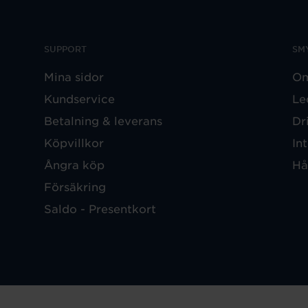
SUPPORT
SM
Mina sidor
Om
Kundservice
Le
Betalning & leverans
Dr
Köpvillkor
In
Ångra köp
Hå
Försäkring
Saldo - Presentkort