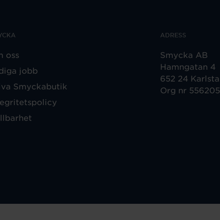
YCKA
ADRESS
 oss
Smycka AB
Hamngatan 4
diga jobb
652 24 Karlst
iva Smyckabutik
Org nr 55620
tegritetspolicy
llbarhet