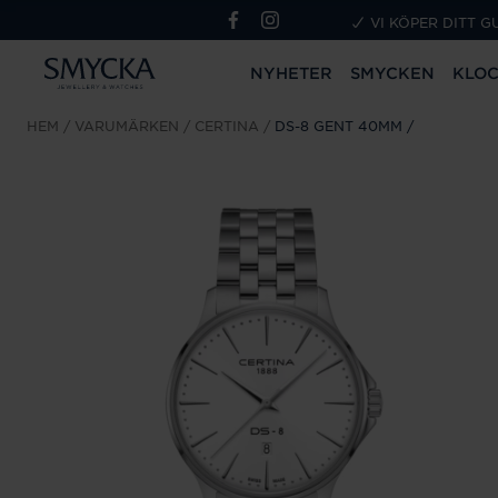
VI KÖPER DITT G
NYHETER
SMYCKEN
KLO
HEM
VARUMÄRKEN
CERTINA
DS-8 GENT 40MM