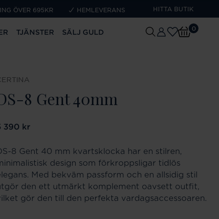
HITTA BUTIK
ING ÖVER 695KR
HEMLEVERANS
0
ER
TJÄNSTER
SÄLJ GULD
CERTINA
DS-8 Gent 40mm
ris
5 390 kr
:
5 390 kr
DS-8 Gent 40 mm kvartsklocka har en stilren,
minimalistisk design som förkroppsligar tidlös
elegans. Med bekväm passform och en allsidig stil
utgör den ett utmärkt komplement oavsett outfit,
vilket gör den till den perfekta vardagsaccessoaren.