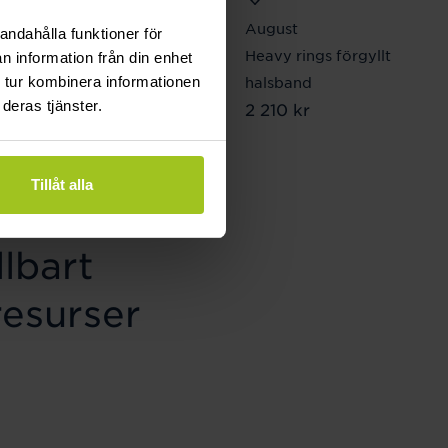
Georg Jensen
August
andahålla funktioner för
TORUN armring M
Heavy rings förgyllt
n information från din enhet
Pris
4 650 kr
:
4 650 kr
 tur kombinera informationen
halsband
deras tjänster.
Pris
2 210 kr
:
2 210 kr
Tillåt alla
lbart
resurser