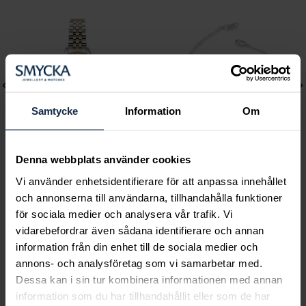
Samtycke
Information
Om
Denna webbplats använder cookies
Mockberg
Lily and Rose
Vi använder enhetsidentifierare för att anpassa innehållet
och annonserna till användarna, tillhandahålla funktioner
Royal Watch 28 mm
Emily pearl bracelet -
för sociala medier och analysera vår trafik. Vi
Pris
2 399 kr
:
2 399 kr
Ivory
vidarebefordrar även sådana identifierare och annan
Pris
349 kr
:
349 kr
information från din enhet till de sociala medier och
annons- och analysföretag som vi samarbetar med.
Dessa kan i sin tur kombinera informationen med annan
information som du har tillhandahållit eller som de har
Smycka tar ansvar för ett hållbart