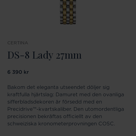
CERTINA
DS-8 Lady 27mm
Pris
6 390 kr
:
6 390 kr
Bakom det eleganta utseendet döljer sig
kraftfulla hjärtslag: Damuret med den ovanliga
sifferbladsdekoren är försedd med en
Precidrive™-kvartskaliber. Den utomordentliga
precisionen bekräftas officiellt av den
schweiziska kronometerprovningen COSC.