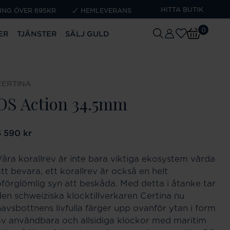
HITTA BUTIK
ING ÖVER 695KR
HEMLEVERANS
0
ER
TJÄNSTER
SÄLJ GULD
CERTINA
DS Action 34.5mm
ris
5 590 kr
:
5 590 kr
Våra korallrev är inte bara viktiga ekosystem värda
tt bevara, ett korallrev är också en helt
oförglömlig syn att beskåda. Med detta i åtanke tar
den schweiziska klocktillverkaren Certina nu
havsbottnens livfulla färger upp ovanför ytan i form
av användbara och allsidiga klockor med maritim