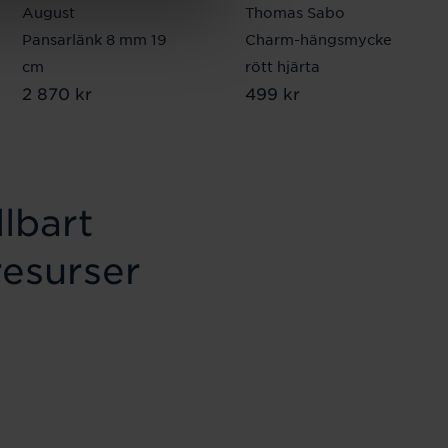
August
Thomas Sabo
Pansarlänk 8 mm 19
Charm-hängsmycke
cm
rött hjärta
Pris
2 870 kr
:
2 870 kr
Pris
499 kr
:
499 kr
lbart
resurser