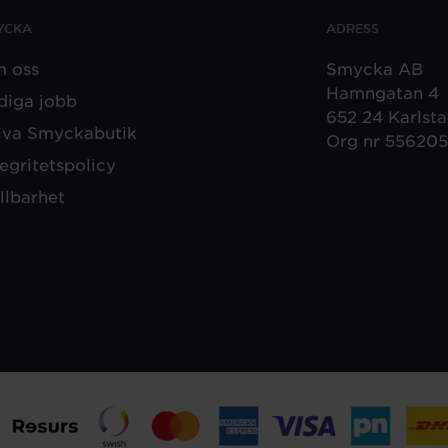
YCKA
ADRESS
 oss
Smycka AB
Hamngatan 4
diga jobb
652 24 Karlst
iva Smyckabutik
Org nr 55620
tegritetspolicy
llbarhet