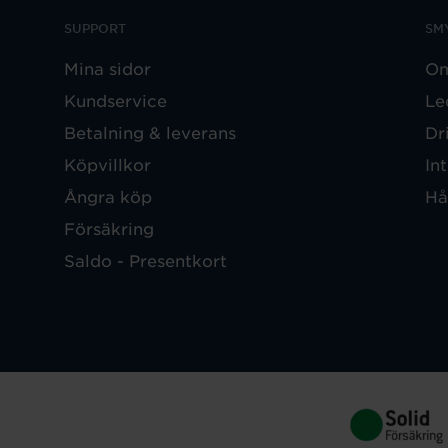
SUPPORT
SM
Mina sidor
Om
Kundservice
Le
Betalning & leverans
Dr
Köpvillkor
In
Ångra köp
Hå
Försäkring
Saldo - Presentkort