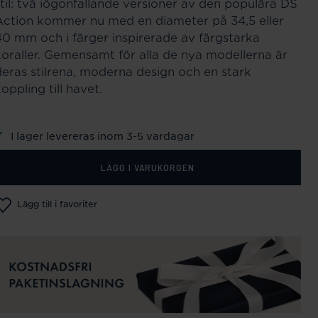
stil: två iögonfallande versioner av den populära DS
Action kommer nu med en diameter på 34,5 eller
40 mm och i färger inspirerade av färgstarka
koraller. Gemensamt för alla de nya modellerna är
deras stilrena, moderna design och en stark
oppling till havet.
I lager levereras inom 3-5 vardagar
LÄGG I VARUKORGEN
Lägg till i favoriter