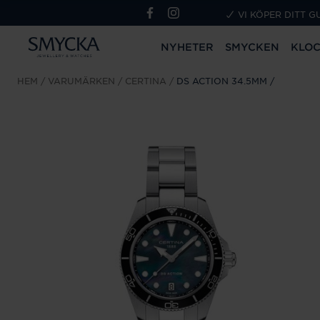
VI KÖPER DITT G
NYHETER
SMYCKEN
KLO
HEM
VARUMÄRKEN
CERTINA
DS ACTION 34.5MM