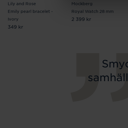
Lily and Rose
Mockberg
Emily pearl bracelet -
Royal Watch 28 mm
Pris
2 399 kr
:
2 399 kr
Ivory
Pris
349 kr
:
349 kr
Smyc
samhäll