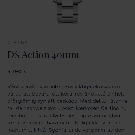
CERTINA
DS Action 40mm
Pris
5 790 kr
:
5 790 kr
Våra korallrev är inte bara viktiga ekosystem
värda att bevara, ett korallrev är också en helt
oförglömlig syn att beskåda. Med detta i åtanke
tar den schweiziska klocktillverkaren Certina nu
havsbottnens livfulla färger upp ovanför ytan i
form av användbara och allsidiga klockor med
maritim stil: två iögonfallande versioner av den