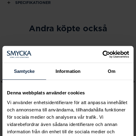
SPECIFIKATIONER
Andra köpte också
Samtycke
Information
Om
Denna webbplats använder cookies
Vi använder enhetsidentifierare för att anpassa innehållet
och annonserna till användarna, tillhandahålla funktioner
för sociala medier och analysera vår trafik. Vi
Lily and Rose
Mockberg
vidarebefordrar även sådana identifierare och annan
information från din enhet till de sociala medier och
Emily pearl bracelet -
Royal Watch 28 mm