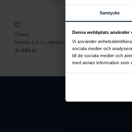
Samtycke
Denna webbplats använder 
Classic
Classic
Vi använder enhetsidentifierar
Melissa 2,0 ct LAB-grown rödguld
Melissa 2
sociala medier och analysera 
Pris
31 490 kr
:
31 490 kr
Pris
33 740 k
:
33 
till de sociala medier och a
med annan information som du 