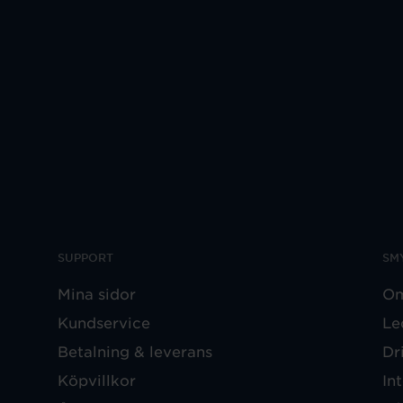
SUPPORT
SM
Mina sidor
Om
Kundservice
Le
Betalning & leverans
Dr
Köpvillkor
In