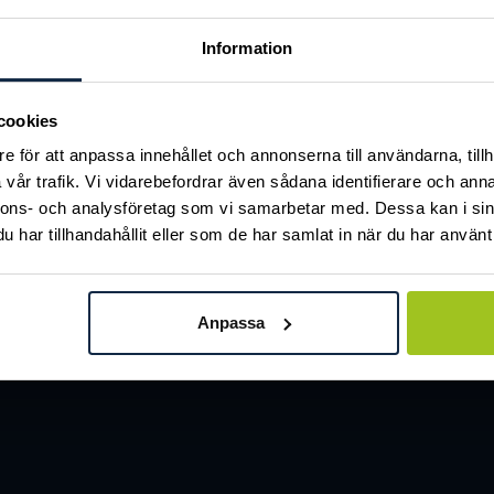
Information
cookies
Classic
e för att anpassa innehållet och annonserna till användarna, tillh
,0 ct LAB-grown vitguld
Serina 1,25 ct LAB-grown 
vår trafik. Vi vidarebefordrar även sådana identifierare och anna
r
740 kr
Pris
22 610 kr
:
22 610 kr
nnons- och analysföretag som vi samarbetar med. Dessa kan i sin
har tillhandahållit eller som de har samlat in när du har använt 
Anpassa