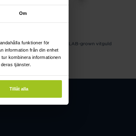
Om
Classic
andahålla funktioner för
rödguld
Serina 1,25 ct LAB-grown vitguld
n information från din enhet
Pris
24 480 kr
:
24 480 kr
 tur kombinera informationen
deras tjänster.
Tillåt alla