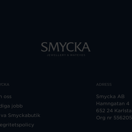
YCKA
ADRESS
 oss
Smycka AB
Hamngatan 4
diga jobb
652 24 Karlst
iva Smyckabutik
Org nr 55620
tegritetspolicy