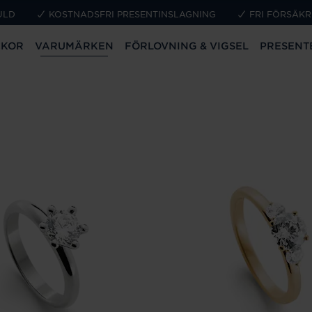
ULD
KOSTNADSFRI PRESENTINSLAGNING
FRI FÖRSÄKR
CKOR
VARUMÄRKEN
FÖRLOVNING & VIGSEL
PRESENT