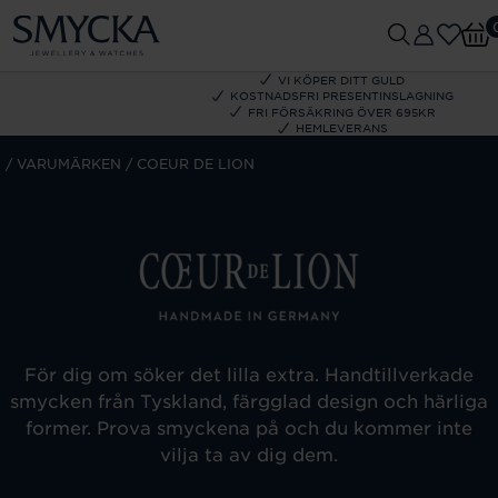
VI KÖPER DITT GULD
KOSTNADSFRI PRESENTINSLAGNING
FRI FÖRSÄKRING ÖVER 695KR
HEMLEVERANS
M
VARUMÄRKEN
COEUR DE LION
För dig om söker det lilla extra. Handtillverkade
smycken från Tyskland, färgglad design och härliga
former. Prova smyckena på och du kommer inte
vilja ta av dig dem.