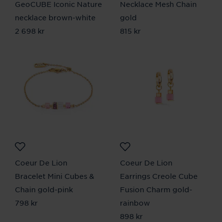
GeoCUBE Iconic Nature
Necklace Mesh Chain
necklace brown-white
gold
Pris
2 698 kr
:
2 698 kr
Pris
815 kr
:
815 kr
Coeur De Lion
Coeur De Lion
Bracelet Mini Cubes &
Earrings Creole Cube
Chain gold-pink
Fusion Charm gold-
Pris
798 kr
:
798 kr
rainbow
Pris
898 kr
:
898 kr