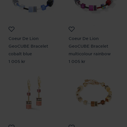
Coeur De Lion
Coeur De Lion
GeoCUBE Bracelet
GeoCUBE Bracelet
cobalt blue
multicolour rainbow
Pris
1 005 kr
:
1 005 kr
Pris
1 005 kr
:
1 005 kr