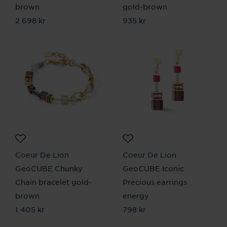
brown
gold-brown
Pris
2 698 kr
:
2 698 kr
Pris
935 kr
:
935 kr
Coeur De Lion
Coeur De Lion
GeoCUBE Chunky
GeoCUBE Iconic
Chain bracelet gold-
Precious earrings
brown
energy
Pris
1 405 kr
:
1 405 kr
Pris
798 kr
:
798 kr