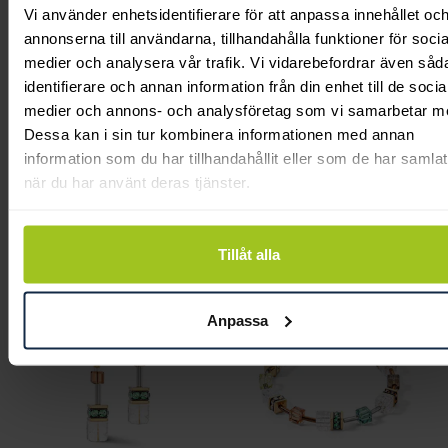
Vi använder enhetsidentifierare för att anpassa innehållet oc
annonserna till användarna, tillhandahålla funktioner för socia
medier och analysera vår trafik. Vi vidarebefordrar även såd
identifierare och annan information från din enhet till de socia
medier och annons- och analysföretag som vi samarbetar m
Dessa kan i sin tur kombinera informationen med annan
Coeur De Lion
Coeur De Lion
information som du har tillhandahållit eller som de har samlat
när du har använt deras tjänster.
GeoCUBE Iconic
GeoCUBE Chunky
Precious bracelet blue-
Chain necklace gold-
brown
brown
Tillåt alla
Pris
1 398 kr
:
1 398 kr
Pris
2 939 kr
:
2 939 kr
Anpassa