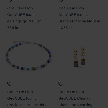
Coeur De Lion
Coeur De Lion
GeoCUBE Iconic
GeoCUBE Iconic
earrings gold Blush
Bracelet Mocha Mousse
Pris
769 kr
:
769 kr
Pris
1 055 kr
:
1 055 kr
Coeur De Lion
Coeur De Lion
GeoCUBE Iconic
GeoCUBE Chunky
Precious necklace blue-
Chain hoop earrings