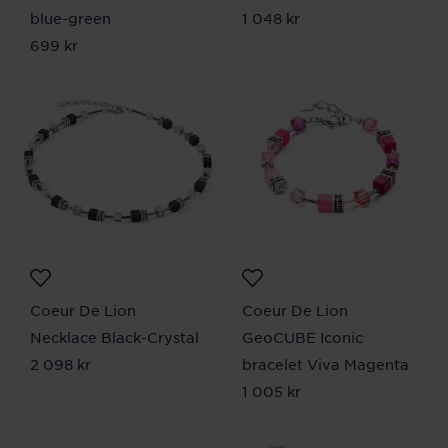
blue-green
Pris
1 048 kr
:
1 048 kr
Pris
699 kr
:
699 kr
Coeur De Lion
Coeur De Lion
Necklace Black-Crystal
GeoCUBE Iconic
Pris
2 098 kr
:
2 098 kr
bracelet Viva Magenta
Pris
1 005 kr
:
1 005 kr