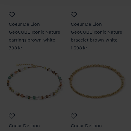
Coeur De Lion
Coeur De Lion
GeoCUBE Iconic Nature
GeoCUBE Iconic Nature
earrings brown-white
bracelet brown-white
Pris
798 kr
:
798 kr
Pris
1 398 kr
:
1 398 kr
Coeur De Lion
Coeur De Lion