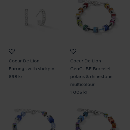
Coeur De Lion
Coeur De Lion
Earrings with stickpin
GeoCUBE Bracelet
Pris
698 kr
:
698 kr
polaris & rhinestone
multicolour
Pris
1 005 kr
:
1 005 kr