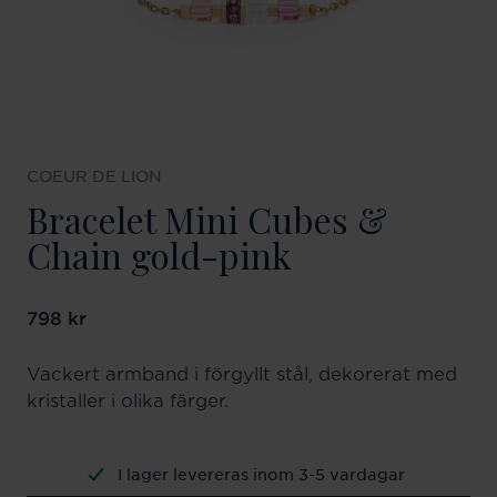
COEUR DE LION
Bracelet Mini Cubes &
Chain gold-pink
Pris
798 kr
:
798 kr
Vackert armband i förgyllt stål, dekorerat med
kristaller i olika färger.
I lager levereras inom 3-5 vardagar