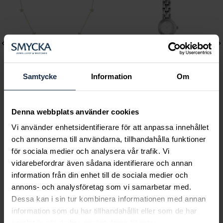
Samtycke
Information
Om
Mockberg
Mockberg
Denna webbplats använder cookies
Ellie Gold Necklace
Antique Watch
Vi använder enhetsidentifierare för att anpassa innehållet
Pris
799 kr
:
799 kr
Pris
1 799 kr
:
1 799 kr
och annonserna till användarna, tillhandahålla funktioner
för sociala medier och analysera vår trafik. Vi
vidarebefordrar även sådana identifierare och annan
information från din enhet till de sociala medier och
annons- och analysföretag som vi samarbetar med.
Dessa kan i sin tur kombinera informationen med annan
Smycka tar ansvar för ett hållbart
information som du har tillhandahållit eller som de har
samlat in när du har använt deras tjänster.