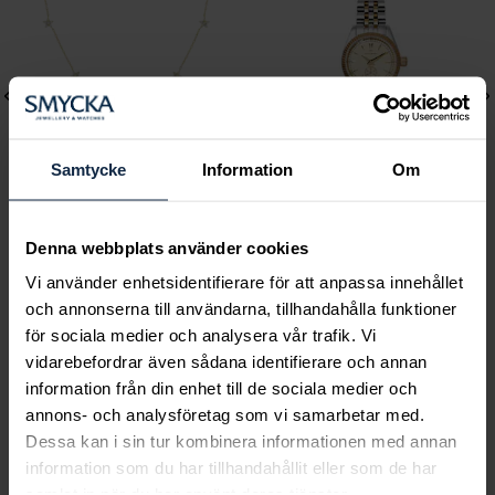
Samtycke
Information
Om
Mockberg
Mockberg
Denna webbplats använder cookies
Ellie Gold Necklace
Royal Watch 28 mm
Vi använder enhetsidentifierare för att anpassa innehållet
Pris
799 kr
:
799 kr
Pris
2 399 kr
:
2 399 kr
och annonserna till användarna, tillhandahålla funktioner
för sociala medier och analysera vår trafik. Vi
vidarebefordrar även sådana identifierare och annan
information från din enhet till de sociala medier och
annons- och analysföretag som vi samarbetar med.
Dessa kan i sin tur kombinera informationen med annan
Smycka tar ansvar för ett hållbart
information som du har tillhandahållit eller som de har
samlat in när du har använt deras tjänster.