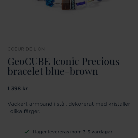
COEUR DE LION
GeoCUBE Iconic Precious
bracelet blue-brown
Pris
1 398 kr
:
1 398 kr
Vackert armband i stål, dekorerat med kristaller
i olika färger.
I lager levereras inom 3-5 vardagar