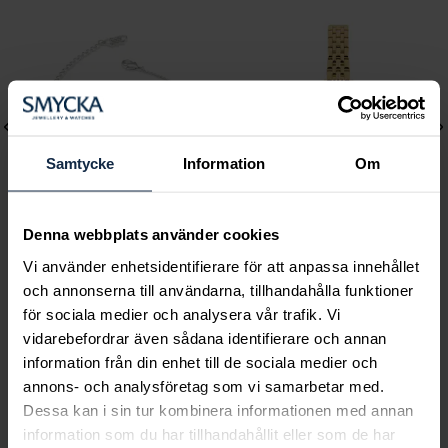
Samtycke
Information
Om
Denna webbplats använder cookies
Vi använder enhetsidentifierare för att anpassa innehållet
Lily and Rose
Mockberg
och annonserna till användarna, tillhandahålla funktioner
Emily pearl bracelet -
Timeless Petite Watch
för sociala medier och analysera vår trafik. Vi
Ivory
Pris
1 999 kr
:
1 999 kr
vidarebefordrar även sådana identifierare och annan
Pris
349 kr
:
349 kr
information från din enhet till de sociala medier och
annons- och analysföretag som vi samarbetar med.
Dessa kan i sin tur kombinera informationen med annan
information som du har tillhandahållit eller som de har
Smycka tar ansvar för ett hållbart