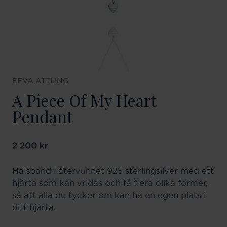
EFVA ATTLING
A Piece Of My Heart
Pendant
Pris
2 200 kr
:
2 200 kr
Halsband i återvunnet 925 sterlingsilver med ett
hjärta som kan vridas och få flera olika former,
så att alla du tycker om kan ha en egen plats i
ditt hjärta.