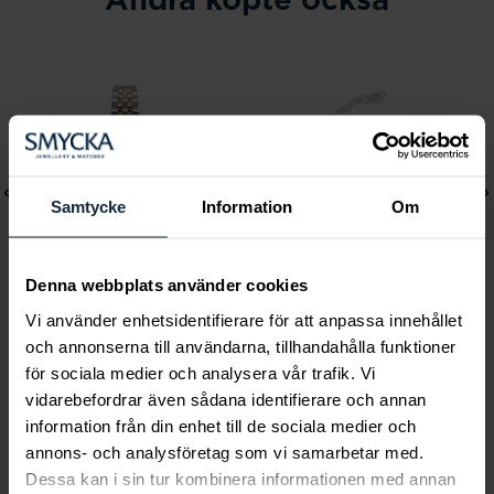
Samtycke
Information
Om
Denna webbplats använder cookies
Vi använder enhetsidentifierare för att anpassa innehållet
och annonserna till användarna, tillhandahålla funktioner
Mockberg
Lily and Rose
för sociala medier och analysera vår trafik. Vi
Royal Watch 28 mm
Emily pearl bracelet -
vidarebefordrar även sådana identifierare och annan
Pris
2 399 kr
:
2 399 kr
Ivory
information från din enhet till de sociala medier och
Pris
349 kr
:
349 kr
annons- och analysföretag som vi samarbetar med.
Dessa kan i sin tur kombinera informationen med annan