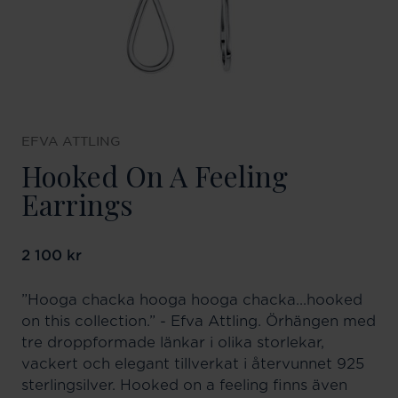
EFVA ATTLING
Hooked On A Feeling
Earrings
Pris
2 100 kr
:
2 100 kr
”Hooga chacka hooga hooga chacka...hooked
on this collection.” - Efva Attling. Örhängen med
tre droppformade länkar i olika storlekar,
vackert och elegant tillverkat i återvunnet 925
sterlingsilver. Hooked on a feeling finns även