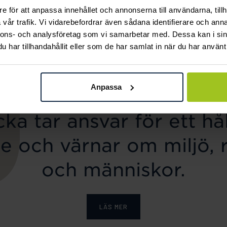
e för att anpassa innehållet och annonserna till användarna, tillh
Caroline Svedbom
Mockberg
vår trafik. Vi vidarebefordrar även sådana identifierare och anna
Classic Stud Earrings /
Ellie Gold Necklace
nnons- och analysföretag som vi samarbetar med. Dessa kan i sin
Pris
799 kr
:
799 kr
Aquamarine
har tillhandahållit eller som de har samlat in när du har använt 
Pris
445 kr
:
445 kr
Anpassa
ka tar ansvar för ett hål
e och värnar om miljö, 
och människor.
LÄS MER