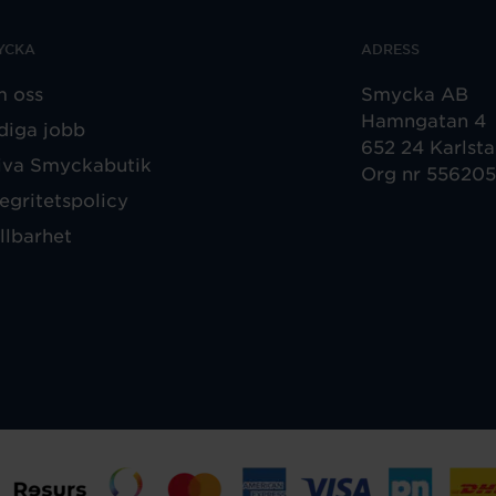
YCKA
ADRESS
 oss
Smycka AB
Hamngatan 4
diga jobb
652 24 Karlst
iva Smyckabutik
Org nr 55620
tegritetspolicy
llbarhet