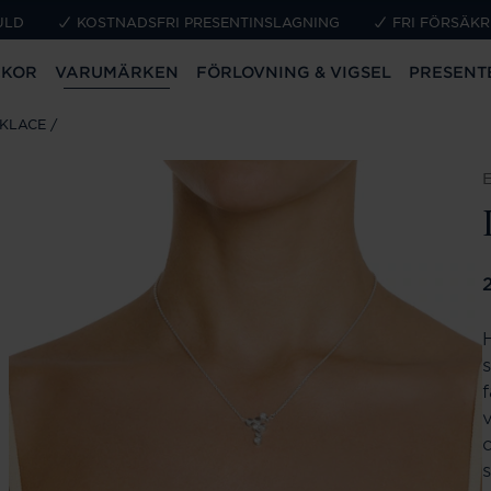
ULD
KOSTNADSFRI PRESENTINSLAGNING
FRI FÖRSÄKR
CKOR
VARUMÄRKEN
FÖRLOVNING & VIGSEL
PRESENT
CKLACE
P
f