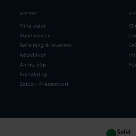
SUPPORT
SM
Mina sidor
Om
Kundservice
Le
Betalning & leverans
Dr
Köpvillkor
In
Ångra köp
Hå
Försäkring
Saldo - Presentkort