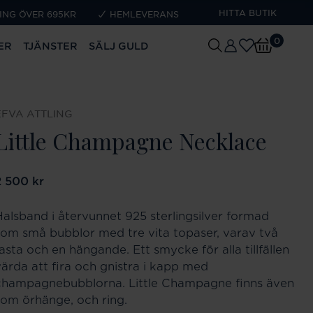
HITTA BUTIK
ING ÖVER 695KR
HEMLEVERANS
0
ER
TJÄNSTER
SÄLJ GULD
EFVA ATTLING
Little Champagne Necklace
ris
2 500 kr
:
2 500 kr
Halsband i återvunnet 925 sterlingsilver formad
som små bubblor med tre vita topaser, varav två
asta och en hängande. Ett smycke för alla tillfällen
värda att fira och gnistra i kapp med
champagnebubblorna. Little Champagne finns även
som örhänge, och ring.