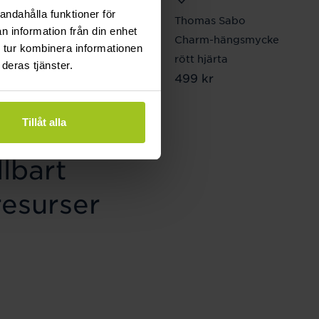
andahålla funktioner för
August
Thomas Sabo
n information från din enhet
Pansarlänk 8 mm 19
Charm-hängsmycke
 tur kombinera informationen
cm
rött hjärta
deras tjänster.
Pris
2 870 kr
:
2 870 kr
Pris
499 kr
:
499 kr
Tillåt alla
lbart
resurser