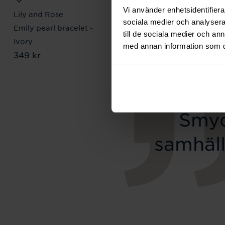
Vi använder enhetsidentifierar
Lily and Rose
Mockberg
sociala medier och analysera 
Emily pearl bracelet -
Royal Watch 28 mm
till de sociala medier och a
Pris
2 399 kr
:
2 399 kr
Ivory
med annan information som du 
Pris
349 kr
:
349 kr
Smyc
samhäll