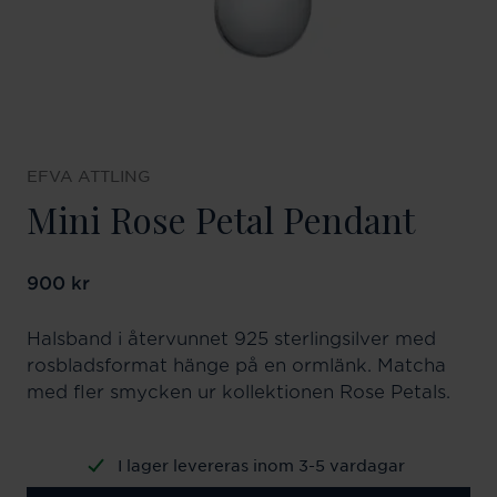
EFVA ATTLING
Mini Rose Petal Pendant
Pris
900 kr
:
900 kr
Halsband i återvunnet 925 sterlingsilver med
rosbladsformat hänge på en ormlänk. Matcha
med fler smycken ur kollektionen Rose Petals.
I lager levereras inom 3-5 vardagar