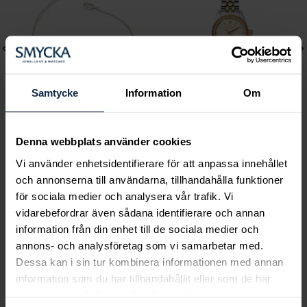
Samtycke
Information
Om
Denna webbplats använder cookies
Lily and Rose
Mockberg
Emily pearl bracelet -
Royal Watch 28 mm
Vi använder enhetsidentifierare för att anpassa innehållet
och annonserna till användarna, tillhandahålla funktioner
Ivory
Pris
2 399 kr
:
2 399 kr
för sociala medier och analysera vår trafik. Vi
Pris
349 kr
:
349 kr
vidarebefordrar även sådana identifierare och annan
information från din enhet till de sociala medier och
annons- och analysföretag som vi samarbetar med.
Dessa kan i sin tur kombinera informationen med annan
Smycka tar ansvar för ett hållbart
information som du har tillhandahållit eller som de har
samhälle och värnar om miljö, resurser
samlat in när du har använt deras tjänster.