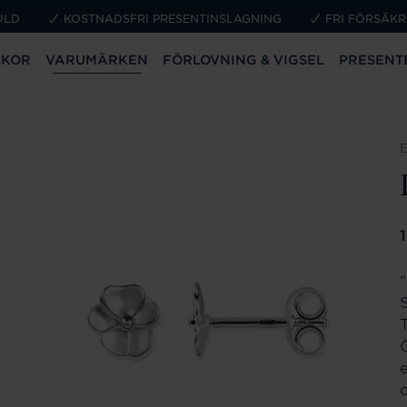
ULD
KOSTNADSFRI PRESENTINSLAGNING
FRI FÖRSÄKR
CKOR
VARUMÄRKEN
FÖRLOVNING & VIGSEL
PRESENT
P
e