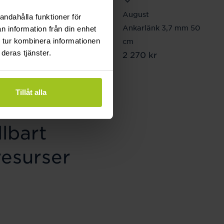
Connoisseurs
August
andahålla funktioner för
Precious Jewellery
Ankarlänk 3,7 mm 50
n information från din enhet
 tur kombinera informationen
Cleaner Gold
cm
deras tjänster.
Pris
199 kr
:
199 kr
Pris
2 270 kr
:
2 270 kr
Tillåt alla
lbart
resurser