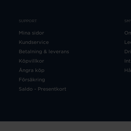
SUPPORT
SM
Mina sidor
Om
Kundservice
Le
Betalning & leverans
Dr
Köpvillkor
In
Ångra köp
Hå
Försäkring
Saldo - Presentkort