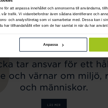
cookies
Mockberg
Mockberg
e för att anpassa innehållet och annonserna till användarna, tillh
Ellie Gold Necklace
Butterfly Gold Hoops
vår trafik. Vi vidarebefordrar även sådana identifierare och anna
Pris
799 kr
:
799 kr
Pris
599 kr
:
599 kr
nnons- och analysföretag som vi samarbetar med. Dessa kan i sin
har tillhandahållit eller som de har samlat in när du har använt 
Anpassa
ka tar ansvar för ett hål
e och värnar om miljö, 
och människor.
LÄS MER