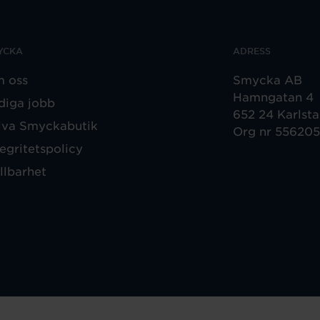
YCKA
ADRESS
 oss
Smycka AB
Hamngatan 4
diga jobb
652 24 Karlst
iva Smyckabutik
Org nr 55620
tegritetspolicy
llbarhet