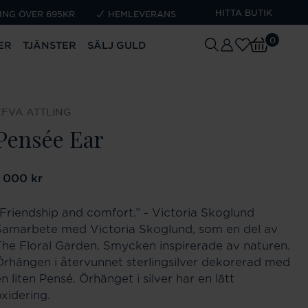
HITTA BUTIK
ING ÖVER 695KR
HEMLEVERANS
0
ER
TJÄNSTER
SÄLJ GULD
EFVA ATTLING
Pensée Ear
ris
1 000 kr
:
1 000 kr
“Friendship and comfort.” - Victoria Skoglund
Samarbete med Victoria Skoglund, som en del av
The Floral Garden. Smycken inspirerade av naturen.
Örhängen i återvunnet sterlingsilver dekorerad med
n liten Pensé. Örhänget i silver har en lätt
oxidering.