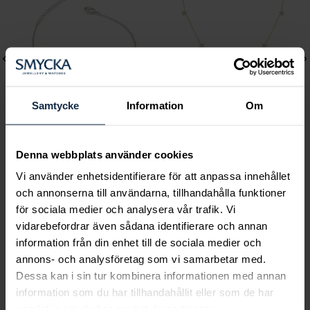
Samtycke
Information
Om
Lily and Rose
Mockberg
Denna webbplats använder cookies
Emily pearl bracelet -
Ellie Gold Necklace
Vi använder enhetsidentifierare för att anpassa innehållet
Ivory
Pris
799 kr
:
799 kr
och annonserna till användarna, tillhandahålla funktioner
Pris
349 kr
:
349 kr
för sociala medier och analysera vår trafik. Vi
vidarebefordrar även sådana identifierare och annan
information från din enhet till de sociala medier och
annons- och analysföretag som vi samarbetar med.
Dessa kan i sin tur kombinera informationen med annan
Smycka tar ansvar för ett hållbart
information som du har tillhandahållit eller som de har
samlat in när du har använt deras tjänster.