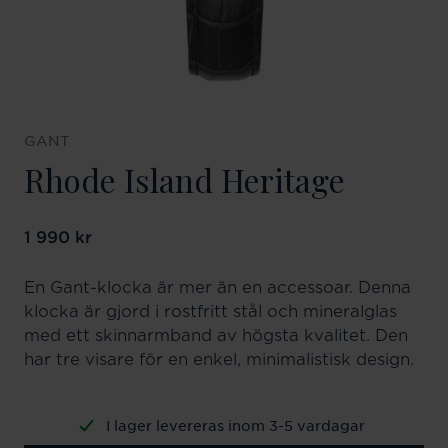
GANT
Rhode Island Heritage
Pris
1 990 kr
:
1 990 kr
En Gant-klocka är mer än en accessoar. Denna
klocka är gjord i rostfritt stål och mineralglas
med ett skinnarmband av högsta kvalitet. Den
har tre visare för en enkel, minimalistisk design.
I lager levereras inom 3-5 vardagar