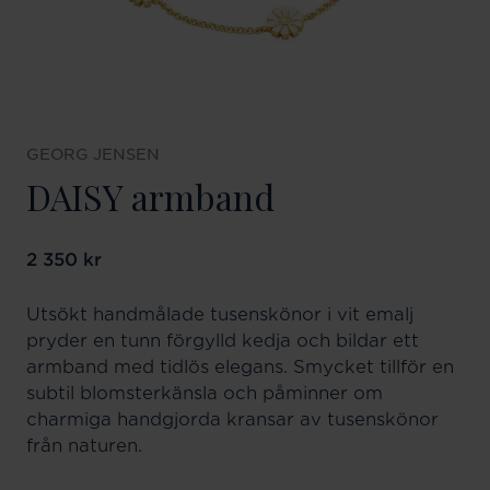
GEORG JENSEN
DAISY armband
Pris
2 350 kr
:
2 350 kr
Utsökt handmålade tusenskönor i vit emalj
pryder en tunn förgylld kedja och bildar ett
armband med tidlös elegans. Smycket tillför en
subtil blomsterkänsla och påminner om
charmiga handgjorda kransar av tusenskönor
från naturen.