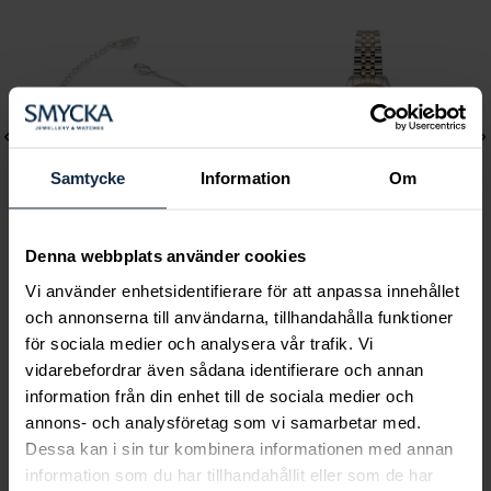
Samtycke
Information
Om
Denna webbplats använder cookies
Lily and Rose
Mockberg
Vi använder enhetsidentifierare för att anpassa innehållet
och annonserna till användarna, tillhandahålla funktioner
Emily pearl bracelet -
Royal Watch 28 mm
för sociala medier och analysera vår trafik. Vi
Ivory
Pris
2 399 kr
:
2 399 kr
vidarebefordrar även sådana identifierare och annan
Pris
349 kr
:
349 kr
information från din enhet till de sociala medier och
annons- och analysföretag som vi samarbetar med.
Dessa kan i sin tur kombinera informationen med annan
information som du har tillhandahållit eller som de har
Smycka tar ansvar för ett hållbart